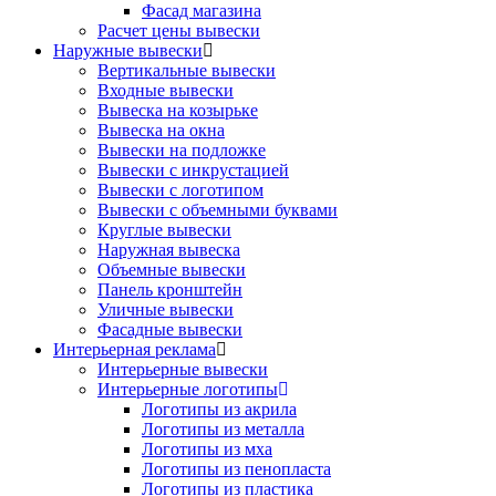
Фасад магазина
Расчет цены вывески
Наружные вывески
Вертикальные вывески
Входные вывески
Вывеска на козырьке
Вывеска на окна
Вывески на подложке
Вывески с инкрустацией
Вывески с логотипом
Вывески с объемными буквами
Круглые вывески
Наружная вывеска
Объемные вывески
Панель кронштейн
Уличные вывески
Фасадные вывески
Интерьерная реклама
Интерьерные вывески
Интерьерные логотипы
Логотипы из акрила
Логотипы из металла
Логотипы из мха
Логотипы из пенопласта
Логотипы из пластика