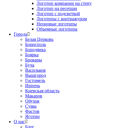
Логотип компании на стену
Логотип на ресепшн
Логотип с подсветкой
Логотипы с контражуром
Неоновые логотипы
Объемные логотипы
Города
Белая Церковь
Борисполь
Бородянка
Боярка
Бровары
Буча
Васильков
Вышгород
Гостомель
Ирпень
Киевская область
Макаров
Обухов
Сумы
Фастов
Яготин
О нас
Блог