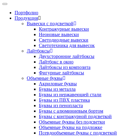
toggle navigation
Портфолио
Продукция
Вывески с подсветкой
Контражурные вывески
Неоновые вывески
Светодиодные вывески
Светотехника для вывесок
Лайтбоксы
Двухсторонние лайтбоксы
Лайтбокс в окно
Лайтбоксы из композита
Фигурные лайтбоксы
Объемные буквы
Акриловые буквы
Буквы из металла
Буквы из нержавеющей стали
Буквы из ПВХ пластика
Буквы из пенопласта
Буквы с алюминиевым бортом
Буквы с контражурной подсветкой
Объемные буквы без подсветки
Объемные буквы на подложке
Псевдообъемные буквы с подсветкой