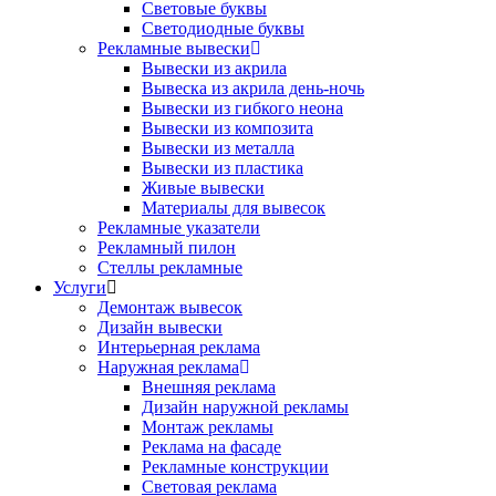
Световые буквы
Светодиодные буквы
Рекламные вывески
Вывески из акрила
Вывеска из акрила день-ночь
Вывески из гибкого неона
Вывески из композита
Вывески из металла
Вывески из пластика
Живые вывески
Материалы для вывесок
Рекламные указатели
Рекламный пилон
Стеллы рекламные
Услуги
Демонтаж вывесок
Дизайн вывески
Интерьерная реклама
Наружная реклама
Внешняя реклама
Дизайн наружной рекламы
Монтаж рекламы
Реклама на фасаде
Рекламные конструкции
Световая реклама