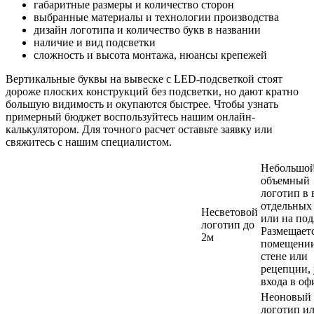
габаритные размеры и количество сторон
выбранные материалы и технологии производства
дизайн логотипа и количество букв в названии
наличие и вид подсветки
сложность и высота монтажа, нюансы крепежей
Вертикальные буквы на вывеске с LED-подсветкой стоят
дороже плоских конструкций без подсветки, но дают кратно
большую видимость и окупаются быстрее. Чтобы узнать
примерный бюджет воспользуйтесь нашим онлайн-
калькулятором. Для точного расчет оставьте заявку или
свяжитесь с нашим специалистом.
Небольшо
объемный
логотип в 
отдельных
Несветовой
или на под
логотип до
Размещаетс
2м
помещении
стене или
рецепции, 
входа в оф
Неоновый
логотип и