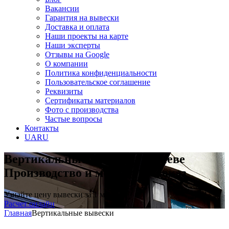
Вакансии
Гарантия на вывески
Доставка и оплата
Наши проекты на карте
Наши эксперты
Отзывы на Google
О компании
Политика конфиденциальности
Пользовательское соглашение
Реквизиты
Сертификаты материалов
Фото с производства
Частые вопросы
Контакты
UA
RU
Вертикальные вывески в Киеве
Производство и монтаж на заказ
Узнайте цену вывески за 1 минуту
Расчет онлайн
Главная
Вертикальные вывески