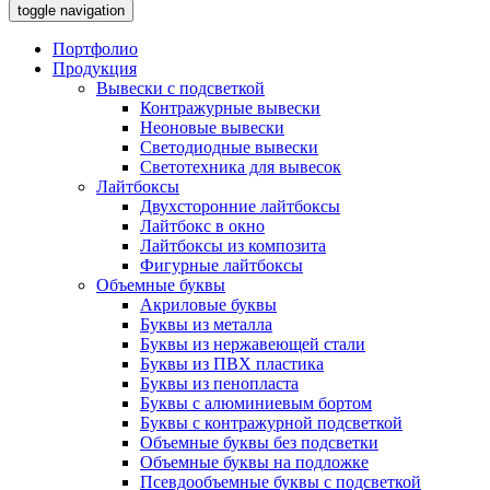
toggle navigation
Портфолио
Продукция
Вывески с подсветкой
Контражурные вывески
Неоновые вывески
Светодиодные вывески
Светотехника для вывесок
Лайтбоксы
Двухсторонние лайтбоксы
Лайтбокс в окно
Лайтбоксы из композита
Фигурные лайтбоксы
Объемные буквы
Акриловые буквы
Буквы из металла
Буквы из нержавеющей стали
Буквы из ПВХ пластика
Буквы из пенопласта
Буквы с алюминиевым бортом
Буквы с контражурной подсветкой
Объемные буквы без подсветки
Объемные буквы на подложке
Псевдообъемные буквы с подсветкой