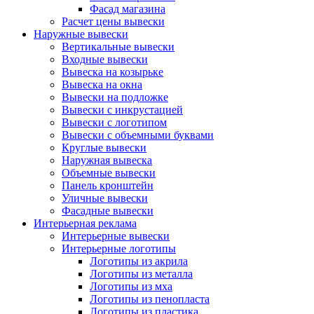
Фасад магазина
Расчет цены вывески
Наружные вывески
Вертикальные вывески
Входные вывески
Вывеска на козырьке
Вывеска на окна
Вывески на подложке
Вывески с инкрустацией
Вывески с логотипом
Вывески с объемными буквами
Круглые вывески
Наружная вывеска
Объемные вывески
Панель кронштейн
Уличные вывески
Фасадные вывески
Интерьерная реклама
Интерьерные вывески
Интерьерные логотипы
Логотипы из акрила
Логотипы из металла
Логотипы из мха
Логотипы из пенопласта
Логотипы из пластика