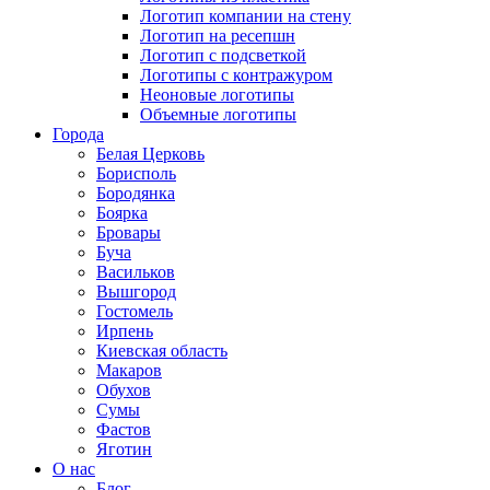
Логотип компании на стену
Логотип на ресепшн
Логотип с подсветкой
Логотипы с контражуром
Неоновые логотипы
Объемные логотипы
Города
Белая Церковь
Борисполь
Бородянка
Боярка
Бровары
Буча
Васильков
Вышгород
Гостомель
Ирпень
Киевская область
Макаров
Обухов
Сумы
Фастов
Яготин
О нас
Блог