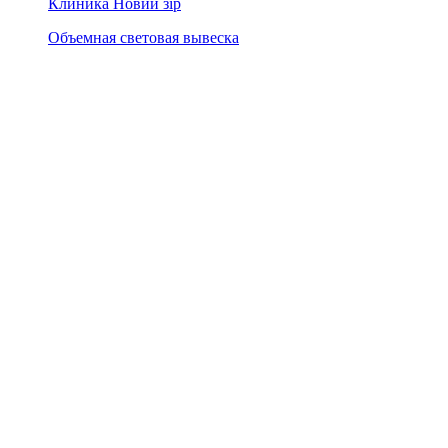
Клиника Новий зір
Объемная световая вывеска