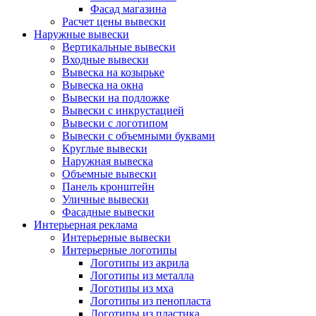
Фасад магазина
Расчет цены вывески
Наружные вывески
Вертикальные вывески
Входные вывески
Вывеска на козырьке
Вывеска на окна
Вывески на подложке
Вывески с инкрустацией
Вывески с логотипом
Вывески с объемными буквами
Круглые вывески
Наружная вывеска
Объемные вывески
Панель кронштейн
Уличные вывески
Фасадные вывески
Интерьерная реклама
Интерьерные вывески
Интерьерные логотипы
Логотипы из акрила
Логотипы из металла
Логотипы из мха
Логотипы из пенопласта
Логотипы из пластика