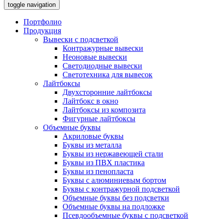
toggle navigation
Портфолио
Продукция
Вывески с подсветкой
Контражурные вывески
Неоновые вывески
Светодиодные вывески
Светотехника для вывесок
Лайтбоксы
Двухсторонние лайтбоксы
Лайтбокс в окно
Лайтбоксы из композита
Фигурные лайтбоксы
Объемные буквы
Акриловые буквы
Буквы из металла
Буквы из нержавеющей стали
Буквы из ПВХ пластика
Буквы из пенопласта
Буквы с алюминиевым бортом
Буквы с контражурной подсветкой
Объемные буквы без подсветки
Объемные буквы на подложке
Псевдообъемные буквы с подсветкой