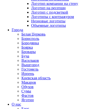
Логотип компании на стену
Логотип на ресепшн
Логотип с подсветкой
Логотипы с контражуром
Неоновые логотипы
Объемные логотипы
Города
Белая Церковь
Борисполь
Бородянка
Боярка
Бровары
Буча
Васильков
Вышгород
Гостомель
Ирпень
Киевская область
Макаров
Обухов
Сумы
Фастов
Яготин
О нас
Блог