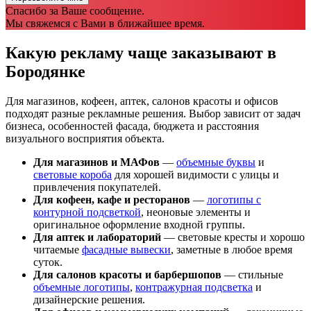
Спасибо за Ваше сообщение.
Мы свяжемся с Вами в ближайшее время.
Какую рекламу чаще заказывают в
Бородянке
Для магазинов, кофеен, аптек, салонов красоты и офисов
подходят разные рекламные решения. Выбор зависит от задач
бизнеса, особенностей фасада, бюджета и расстояния
визуального восприятия объекта.
Для магазинов и МАФов
—
объемные буквы
и
световые короба
для хорошей видимости с улицы и
привлечения покупателей.
Для кофеен, кафе и ресторанов
—
логотипы с
контурной подсветкой
, неоновые элементы и
оригинальное оформление входной группы.
Для аптек и лабораторий
— световые кресты и хорошо
читаемые
фасадные вывески
, заметные в любое время
суток.
Для салонов красоты и барбершопов
— стильные
объемные логотипы
,
контражурная подсветка
и
дизайнерские решения.