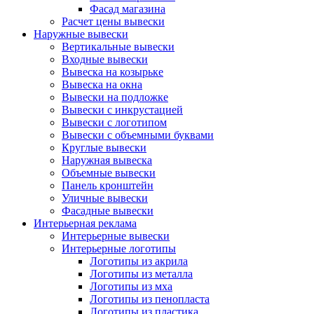
Фасад магазина
Расчет цены вывески
Наружные вывески
Вертикальные вывески
Входные вывески
Вывеска на козырьке
Вывеска на окна
Вывески на подложке
Вывески с инкрустацией
Вывески с логотипом
Вывески с объемными буквами
Круглые вывески
Наружная вывеска
Объемные вывески
Панель кронштейн
Уличные вывески
Фасадные вывески
Интерьерная реклама
Интерьерные вывески
Интерьерные логотипы
Логотипы из акрила
Логотипы из металла
Логотипы из мха
Логотипы из пенопласта
Логотипы из пластика