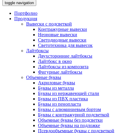
toggle navigation
Портфолио
Продукция
Вывески с подсветкой
Контражурные вывески
Неоновые вывески
Светодиодные вывески
Светотехника для вывесок
Лайтбоксы
Двухсторонние лайтбоксы
Лайтбокс в окно
Лайтбоксы из композита
Фигурные лайтбоксы
Объемные буквы
Акриловые буквы
Буквы из металла
Буквы из нержавеющей стали
Буквы из ПВХ пластика
Буквы из пенопласта
Буквы с алюминиевым бортом
Буквы с контражурной подсветкой
Объемные буквы без подсветки
Объемные буквы на подложке
Псевдообъемные буквы с подсветкой