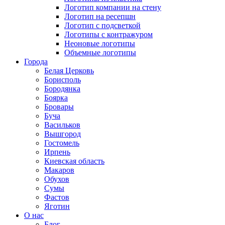
Логотип компании на стену
Логотип на ресепшн
Логотип с подсветкой
Логотипы с контражуром
Неоновые логотипы
Объемные логотипы
Города
Белая Церковь
Борисполь
Бородянка
Боярка
Бровары
Буча
Васильков
Вышгород
Гостомель
Ирпень
Киевская область
Макаров
Обухов
Сумы
Фастов
Яготин
О нас
Блог