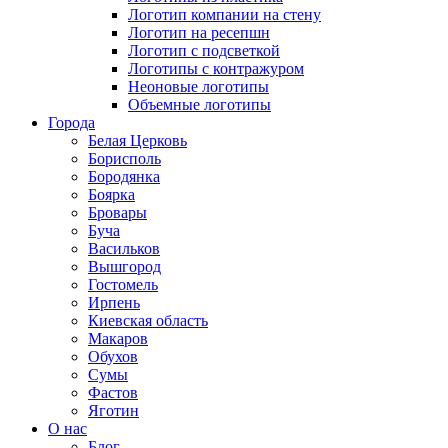
Логотип компании на стену
Логотип на ресепшн
Логотип с подсветкой
Логотипы с контражуром
Неоновые логотипы
Объемные логотипы
Города
Белая Церковь
Борисполь
Бородянка
Боярка
Бровары
Буча
Васильков
Вышгород
Гостомель
Ирпень
Киевская область
Макаров
Обухов
Сумы
Фастов
Яготин
О нас
Блог