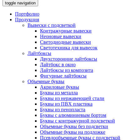
toggle navigation
Портфолио
Продукция
Вывески с подсветкой
Контражурные вывески
Неоновые вывески
Светодиодные вывески
Светотехника для вывесок
Лайтбоксы
Двухсторонние лайтбоксы
Лайтбокс в окно
Лайтбоксы из композита
Фигурные лайтбоксы
Объемные буквы
Акриловые буквы
Буквы из металла
Буквы из нержавеющей стали
Буквы из ПВХ пластика
Буквы из пенопласта
Буквы с алюминиевым бортом
Буквы с контражурной подсветкой
Объемные буквы без подсветки
Объемные буквы на подложке
Псевдообъемные буквы с подсветкой