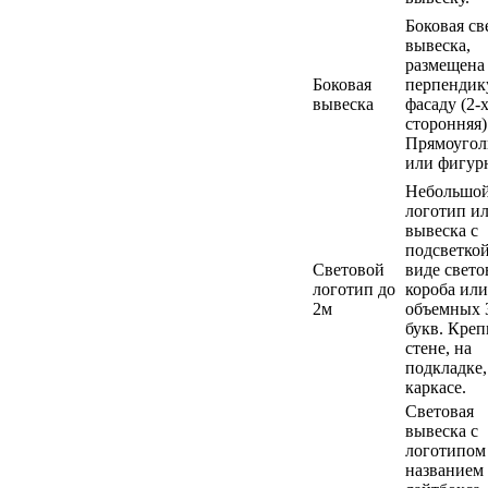
Боковая св
вывеска,
размещена
Боковая
перпендик
вывеска
фасаду (2-
сторонняя)
Прямоугол
или фигур
Небольшо
логотип и
вывеска с
подсветкой в
Световой
виде свето
логотип до
короба или
2м
объемных 
букв. Креп
стене, на
подкладке,
каркасе.
Световая
вывеска с
логотипом
названием 