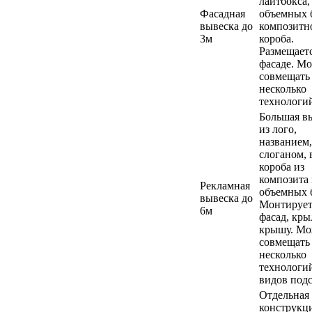
лайтбокса,
Фасадная
объемных 
вывеска до
композитн
3м
короба.
Размещаетс
фасаде. М
совмещать
несколько
технологи
Большая в
из лого,
названием,
слоганом, 
короба из
композита
Рекламная
объемных 
вывеска до
Монтирует
6м
фасад, кры
крышу. Мо
совмещать
несколько
технологи
видов подс
Отдельная
конструкци