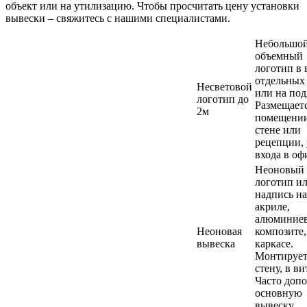
объект или на утилизацию. Чтобы просчитать цену установки
вывески – свяжитесь с нашими специалистами.
Небольшо
объемный
логотип в 
отдельных
Несветовой
или на под
логотип до
Размещаетс
2м
помещении
стене или
рецепции, 
входа в оф
Неоновый
логотип и
надпись на
акриле,
алюминие
Неоновая
композите,
вывеска
каркасе.
Монтирует
стену, в ви
Часто допо
основную
вывеску.