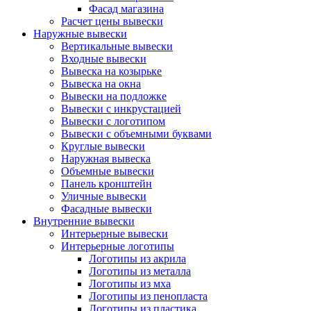
Фасад магазина
Расчет цены вывески
Наружные вывески
Вертикальные вывески
Входные вывески
Вывеска на козырьке
Вывеска на окна
Вывески на подложке
Вывески с инкрустацией
Вывески с логотипом
Вывески с объемными буквами
Круглые вывески
Наружная вывеска
Объемные вывески
Панель кронштейн
Уличные вывески
Фасадные вывески
Внутренние вывески
Интерьерные вывески
Интерьерные логотипы
Логотипы из акрила
Логотипы из металла
Логотипы из мха
Логотипы из пенопласта
Логотипы из пластика