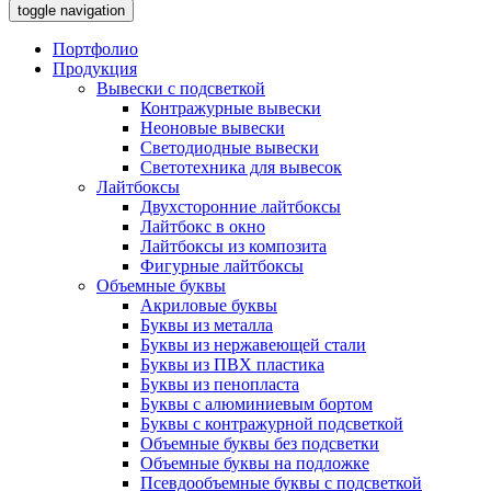
toggle navigation
Портфолио
Продукция
Вывески с подсветкой
Контражурные вывески
Неоновые вывески
Светодиодные вывески
Светотехника для вывесок
Лайтбоксы
Двухсторонние лайтбоксы
Лайтбокс в окно
Лайтбоксы из композита
Фигурные лайтбоксы
Объемные буквы
Акриловые буквы
Буквы из металла
Буквы из нержавеющей стали
Буквы из ПВХ пластика
Буквы из пенопласта
Буквы с алюминиевым бортом
Буквы с контражурной подсветкой
Объемные буквы без подсветки
Объемные буквы на подложке
Псевдообъемные буквы с подсветкой