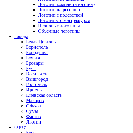
Логотип компании на стену
Логотип на ресепшн
Логотип с подсветкой
Логотипы с контражуром
Неоновые логотипы
Объемные логотипы
Города
Белая Церковь
Борисполь
Бородянка
Боярка
Бровары
Буча
Васильков
Вышгород
Гостомель
Ирпень
Киевская область
Макаров
Обухов
Сумы
Фастов
Яготин
О нас
Блог