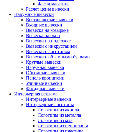
Фасад магазина
Расчет цены вывески
Наружные вывески
Вертикальные вывески
Входные вывески
Вывеска на козырьке
Вывеска на окна
Вывески на подложке
Вывески с инкрустацией
Вывески с логотипом
Вывески с объемными буквами
Круглые вывески
Наружная вывеска
Объемные вывески
Панель кронштейн
Уличные вывески
Фасадные вывески
Интерьерная реклама
Интерьерные вывески
Интерьерные логотипы
Логотипы из акрила
Логотипы из металла
Логотипы из мха
Логотипы из пенопласта
Логотипы из пластика