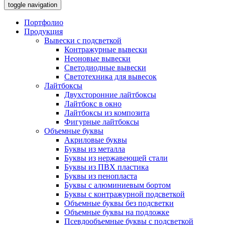
toggle navigation
Портфолио
Продукция
Вывески с подсветкой
Контражурные вывески
Неоновые вывески
Светодиодные вывески
Светотехника для вывесок
Лайтбоксы
Двухсторонние лайтбоксы
Лайтбокс в окно
Лайтбоксы из композита
Фигурные лайтбоксы
Объемные буквы
Акриловые буквы
Буквы из металла
Буквы из нержавеющей стали
Буквы из ПВХ пластика
Буквы из пенопласта
Буквы с алюминиевым бортом
Буквы с контражурной подсветкой
Объемные буквы без подсветки
Объемные буквы на подложке
Псевдообъемные буквы с подсветкой