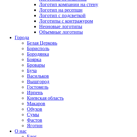
Логотип компании на стену
Логотип на ресепшн
Логотип с подсветкой
Логотипы с контражуром
Неоновые логотипы
Объемные логотипы
Города
Белая Церковь
Борисполь
Бородянка
Боярка
Бровары
Буча
Васильков
Вышгород
Гостомель
Ирпень
Киевская область
Макаров
Обухов
Сумы
Фастов
Яготин
О нас
Блог