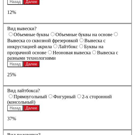
Назад
Далее
12%
Вид вывески?
Oбъемные буквы
Oбъемные буквы на основе
Вывеска со сквозной фрезеровкой
Вывеска с
инкрустацией акрила
Лайтбокс
Буквы на
прозрачной основе
Неоновая вывеска
Вывеска с
разными технологиями
Назад
Далее
25%
Вид лайтбокса?
Прямоугольный
Фигурный
2-х сторонний
(консольный)
Назад
Далее
37%
Вид подсветки?