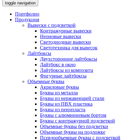
toggle navigation
Портфолио
Продукция
Вывески с подсветкой
Контражурные вывески
Неоновые вывески
Светодиодные вывески
Светотехника для вывесок
Лайтбоксы
Двухсторонние лайтбоксы
Лайтбокс в окно
Лайтбоксы из композита
Фигурные лайтбоксы
Объемные буквы
Акриловые буквы
Буквы из металла
Буквы из нержавеющей стали
Буквы из ПВХ пластика
Буквы из пенопласта
Буквы с алюминиевым бортом
Буквы с контражурной подсветкой
Объемные буквы без подсветки
Объемные буквы на подложке
Псевдообъемные буквы с подсветкой