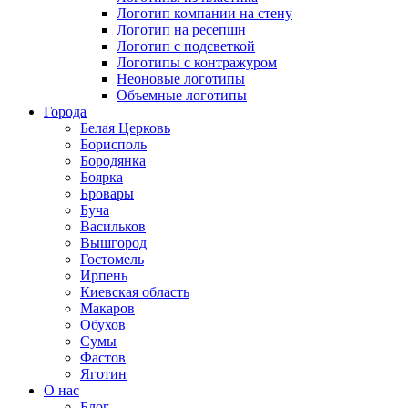
Логотип компании на стену
Логотип на ресепшн
Логотип с подсветкой
Логотипы с контражуром
Неоновые логотипы
Объемные логотипы
Города
Белая Церковь
Борисполь
Бородянка
Боярка
Бровары
Буча
Васильков
Вышгород
Гостомель
Ирпень
Киевская область
Макаров
Обухов
Сумы
Фастов
Яготин
О нас
Блог