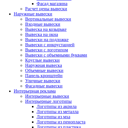
Фасад магазина
Расчет цены вывески
Наружные вывески
Вертикальные вывески
Входные вывески
Вывеска на козырьке
Вывеска на окна
Вывески на подложке
Вывески с инкрустацией
Вывески с логотипом
Вывески с объемными буквами
Круглые вывески
Наружная вывеска
Объемные вывески
Панель кронштейн
Уличные вывески
Фасадные вывески
Интерьерная реклама
Интерьерные вывески
Интерьерные логотипы
Логотипы из акрила
Логотипы из металла
Логотипы из мха
Логотипы из пенопласта
Логотипы из пластика