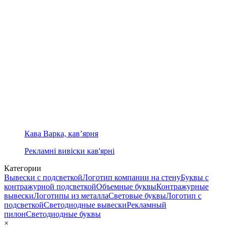
Кава Варка, кав’ярня
Рекламні вивіски кав'ярні
Категории
Вывески с подсветкой
Логотип компании на стену
Буквы с
контражурной подсветкой
Объемные буквы
Контражурные
вывески
Логотипы из металла
Световые буквы
Логотип с
подсветкой
Светодиодные вывески
Рекламный
пилон
Светодиодные буквы
×