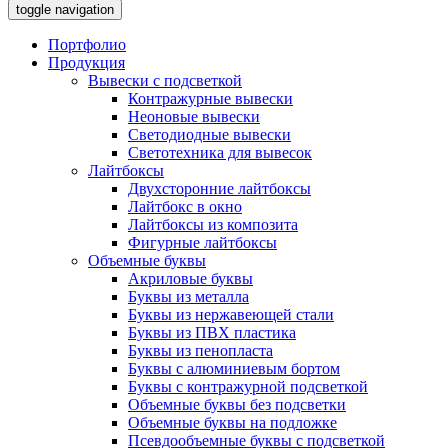
toggle navigation
Портфолио
Продукция
Вывески с подсветкой
Контражурные вывески
Неоновые вывески
Светодиодные вывески
Светотехника для вывесок
Лайтбоксы
Двухсторонние лайтбоксы
Лайтбокс в окно
Лайтбоксы из композита
Фигурные лайтбоксы
Объемные буквы
Акриловые буквы
Буквы из металла
Буквы из нержавеющей стали
Буквы из ПВХ пластика
Буквы из пенопласта
Буквы с алюминиевым бортом
Буквы с контражурной подсветкой
Объемные буквы без подсветки
Объемные буквы на подложке
Псевдообъемные буквы с подсветкой