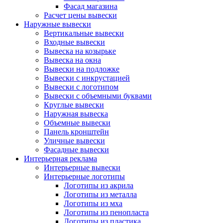
Фасад магазина
Расчет цены вывески
Наружные вывески
Вертикальные вывески
Входные вывески
Вывеска на козырьке
Вывеска на окна
Вывески на подложке
Вывески с инкрустацией
Вывески с логотипом
Вывески с объемными буквами
Круглые вывески
Наружная вывеска
Объемные вывески
Панель кронштейн
Уличные вывески
Фасадные вывески
Интерьерная реклама
Интерьерные вывески
Интерьерные логотипы
Логотипы из акрила
Логотипы из металла
Логотипы из мха
Логотипы из пенопласта
Логотипы из пластика