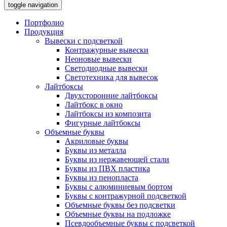
toggle navigation
Портфолио
Продукция
Вывески с подсветкой
Контражурные вывески
Неоновые вывески
Светодиодные вывески
Светотехника для вывесок
Лайтбоксы
Двухсторонние лайтбоксы
Лайтбокс в окно
Лайтбоксы из композита
Фигурные лайтбоксы
Объемные буквы
Акриловые буквы
Буквы из металла
Буквы из нержавеющей стали
Буквы из ПВХ пластика
Буквы из пенопласта
Буквы с алюминиевым бортом
Буквы с контражурной подсветкой
Объемные буквы без подсветки
Объемные буквы на подложке
Псевдообъемные буквы с подсветкой