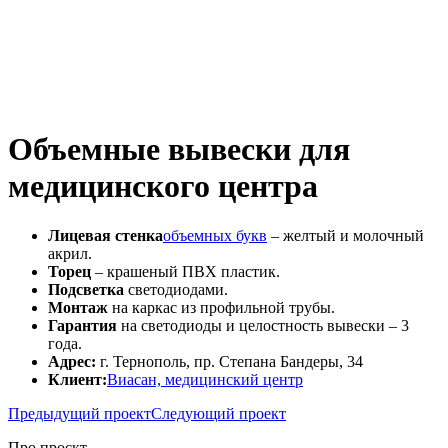
Объемные вывески для
медицинского центра
Лицевая стенка
объемных букв
– желтый и молочный
акрил.
Торец
– крашеный ПВХ пластик.
Подсветка
светодиодами.
Монтаж
на каркас из профильной трубы.
Гарантия
на светодиоды и целостность вывески – 3
года.
Адрес:
г. Тернополь, пр. Степана Бандеры, 34
Клиент:
Виасан, медицинский центр
Предыдущий проект
Следующий проект
Про проєкт