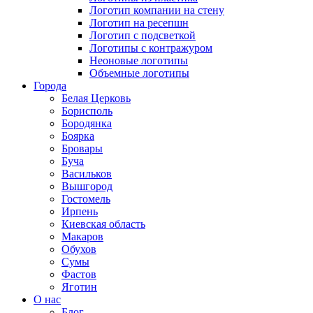
Логотип компании на стену
Логотип на ресепшн
Логотип с подсветкой
Логотипы с контражуром
Неоновые логотипы
Объемные логотипы
Города
Белая Церковь
Борисполь
Бородянка
Боярка
Бровары
Буча
Васильков
Вышгород
Гостомель
Ирпень
Киевская область
Макаров
Обухов
Сумы
Фастов
Яготин
О нас
Блог