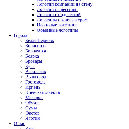
Логотип компании на стену
Логотип на ресепшн
Логотип с подсветкой
Логотипы с контражуром
Неоновые логотипы
Объемные логотипы
Города
Белая Церковь
Борисполь
Бородянка
Боярка
Бровары
Буча
Васильков
Вышгород
Гостомель
Ирпень
Киевская область
Макаров
Обухов
Сумы
Фастов
Яготин
О нас
Блог