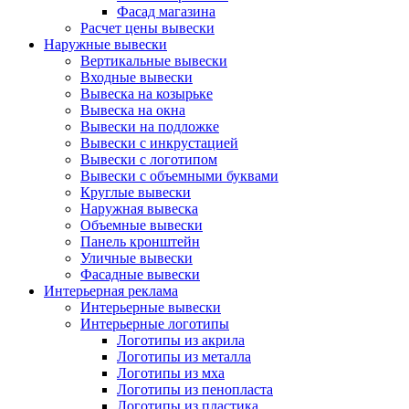
Фасад магазина
Расчет цены вывески
Наружные вывески
Вертикальные вывески
Входные вывески
Вывеска на козырьке
Вывеска на окна
Вывески на подложке
Вывески с инкрустацией
Вывески с логотипом
Вывески с объемными буквами
Круглые вывески
Наружная вывеска
Объемные вывески
Панель кронштейн
Уличные вывески
Фасадные вывески
Интерьерная реклама
Интерьерные вывески
Интерьерные логотипы
Логотипы из акрила
Логотипы из металла
Логотипы из мха
Логотипы из пенопласта
Логотипы из пластика