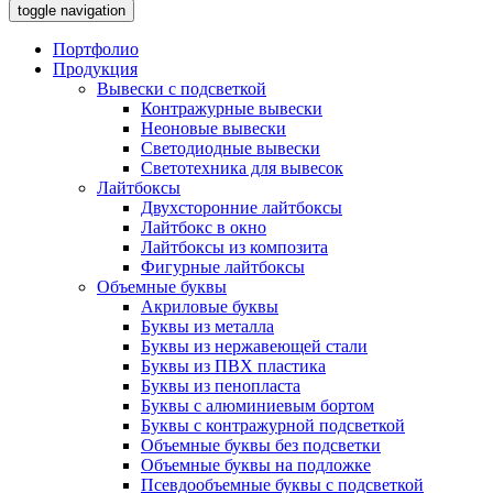
toggle navigation
Портфолио
Продукция
Вывески с подсветкой
Контражурные вывески
Неоновые вывески
Светодиодные вывески
Светотехника для вывесок
Лайтбоксы
Двухсторонние лайтбоксы
Лайтбокс в окно
Лайтбоксы из композита
Фигурные лайтбоксы
Объемные буквы
Акриловые буквы
Буквы из металла
Буквы из нержавеющей стали
Буквы из ПВХ пластика
Буквы из пенопласта
Буквы с алюминиевым бортом
Буквы с контражурной подсветкой
Объемные буквы без подсветки
Объемные буквы на подложке
Псевдообъемные буквы с подсветкой