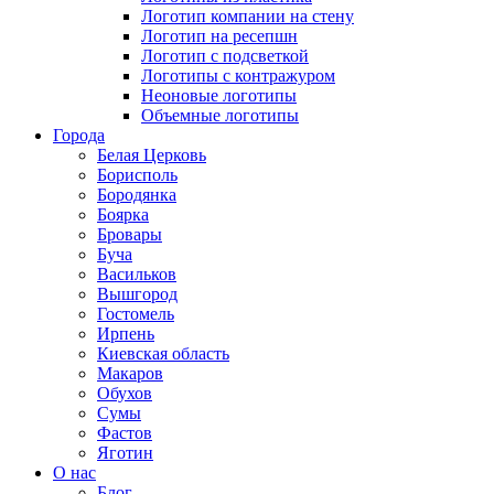
Логотип компании на стену
Логотип на ресепшн
Логотип с подсветкой
Логотипы с контражуром
Неоновые логотипы
Объемные логотипы
Города
Белая Церковь
Борисполь
Бородянка
Боярка
Бровары
Буча
Васильков
Вышгород
Гостомель
Ирпень
Киевская область
Макаров
Обухов
Сумы
Фастов
Яготин
О нас
Блог