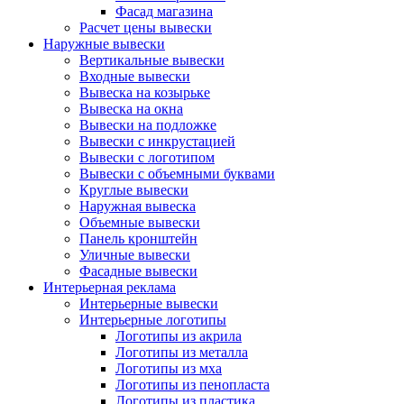
Фасад магазина
Расчет цены вывески
Наружные вывески
Вертикальные вывески
Входные вывески
Вывеска на козырьке
Вывеска на окна
Вывески на подложке
Вывески с инкрустацией
Вывески с логотипом
Вывески с объемными буквами
Круглые вывески
Наружная вывеска
Объемные вывески
Панель кронштейн
Уличные вывески
Фасадные вывески
Интерьерная реклама
Интерьерные вывески
Интерьерные логотипы
Логотипы из акрила
Логотипы из металла
Логотипы из мха
Логотипы из пенопласта
Логотипы из пластика