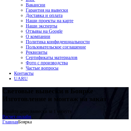
Вакансии
Гарантия на вывески
Доставка и оплата
Наши проекты на карте
Наши эксперты
Отзывы на Google
О компании
Политика конфиденциальности
Пользовательское соглашение
Реквизиты
Сертификаты материалов
Фото с производства
Частые вопросы
Контакты
UA
RU
Световые вывески в Боярке
Изготовление и монтаж на заказ
Узнайте цену вывески за 1 минуту
Расчет онлайн
Главная
Боярка