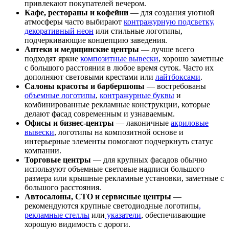
привлекают покупателей вечером.
Кафе, рестораны и кофейни
— для создания уютной
атмосферы часто выбирают
контражурную подсветку
,
декоративный неон
или стильные логотипы,
подчеркивающие концепцию заведения.
Аптеки и медицинские центры
— лучше всего
подходят яркие
композитные вывески
, хорошо заметные
с большого расстояния в любое время суток. Часто их
дополняют световыми крестами или
лайтбоксами
.
Салоны красоты и барбершопы
— востребованы
объемные логотипы
,
контражурные буквы
и
комбинированные рекламные конструкции, которые
делают фасад современным и узнаваемым.
Офисы и бизнес-центры
— лаконичные
акриловые
вывески
, логотипы на композитной основе и
интерьерные элементы помогают подчеркнуть статус
компании.
Торговые центры
— для крупных фасадов обычно
используют объемные световые надписи большого
размера или крышные рекламные установки, заметные с
большого расстояния.
Автосалоны, СТО и сервисные центры
—
рекомендуются крупные светодиодные логотипы
,
рекламные стеллы
или
указатели
, обеспечивающие
хорошую видимость с дороги.