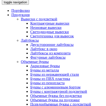
toggle navigation
Портфолио
Продукция
Вывески с подсветкой
Контражурные вывески
Неоновые вывески
Светодиодные вывески
Светотехника для вывесок
Лайтбоксы
Двухсторонние лайтбоксы
Лайтбокс в окно
Лайтбоксы из композита
Фигурные лайтбоксы
Объемные буквы
Акриловые буквы
Буквы из металла
Буквы из нержавеющей стали
Буквы из ПВХ пластика
Буквы из пенопласта
Буквы с алюминиевым бортом
Буквы с контражурной подсветкой
Объемные буквы без подсветки
Объемные буквы на подложке
Псевдообъемные буквы с подсветкой