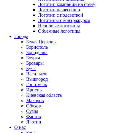
Логотип компании на стену
Логотип на ресепшн
Логотип с подсветкой
Логотипы с контражуром
Неоновые логотипы
Объемные логотипы
Города
Белая Церковь
Борисполь
Бородянка
Боярка
Бровары
Буча
Васильков
Вышгород
Гостомель
Ирпень
Киевская область
Макаров
Обухов
Сумы
Фастов
Яготин
О нас
Блог