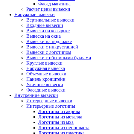
Фасад магазина
Расчет цены вывески
Наружные вывески
Вертикальные вывески
Входные вывески
Вывеска на козырьке
Вывеска на окна
Вывески на подложке
Вывески с инкрустацией
Вывески с логотипом
Вывески с объемными буквами
Круглые вывески
Наружная вывеска
Объемные вывески
Панель кронштейн
Уличные вывески
Фасадные вывески
Внутренние вывески
Интерьерные вывески
Интерьерные логотипы
Логотипы из акрила
Логотипы из металла
Логотипы из мха
Логотипы из пенопласта
Логотипы из пластика