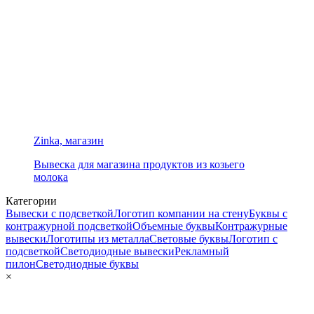
Zinka, магазин
Вывеска для магазина продуктов из козьего
молока
Категории
Вывески с подсветкой
Логотип компании на стену
Буквы с
контражурной подсветкой
Объемные буквы
Контражурные
вывески
Логотипы из металла
Световые буквы
Логотип с
подсветкой
Светодиодные вывески
Рекламный
пилон
Светодиодные буквы
×