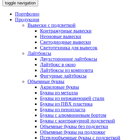
toggle navigation
Портфолио
Продукция
Вывески с подсветкой
Контражурные вывески
Неоновые вывески
Светодиодные вывески
Светотехника для вывесок
Лайтбоксы
Двухсторонние лайтбоксы
Лайтбокс в окно
Лайтбоксы из композита
Фигурные лайтбоксы
Объемные буквы
Акриловые буквы
Буквы из металла
Буквы из нержавеющей стали
Буквы из ПВХ пластика
Буквы из пенопласта
Буквы с алюминиевым бортом
Буквы с контражурной подсветкой
Объемные буквы без подсветки
Объемные буквы на подложке
Псевдообъемные буквы с подсветкой