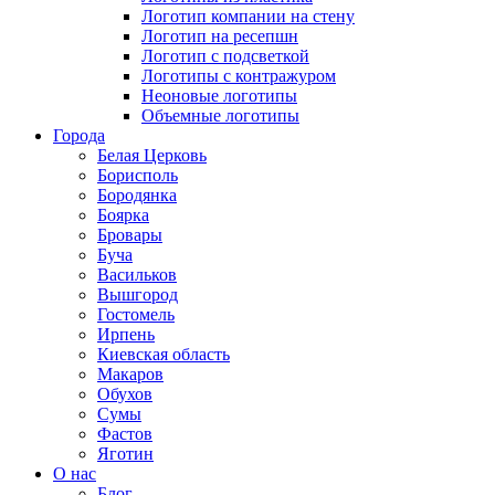
Логотип компании на стену
Логотип на ресепшн
Логотип с подсветкой
Логотипы с контражуром
Неоновые логотипы
Объемные логотипы
Города
Белая Церковь
Борисполь
Бородянка
Боярка
Бровары
Буча
Васильков
Вышгород
Гостомель
Ирпень
Киевская область
Макаров
Обухов
Сумы
Фастов
Яготин
О нас
Блог