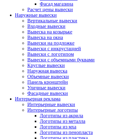
Фасад магазина
Расчет цены вывески
Наружные вывески
Вертикальные вывески
Входные вывески
Вывеска на козырьке
Вывеска на окна
Вывески на подложке
Вывески с инкрустацией
Вывески с логотипом
Вывески с объемными буквами
Круглые вывески
Наружная вывеска
Объемные вывески
Панель кронштейн
Уличные вывески
Фасадные вывески
Интерьерная реклама
Интерьерные вывески
Интерьерные логотипы
Логотипы из акрила
Логотипы из металла
Логотипы из мха
Логотипы из пенопласта
Логотипы из пластика