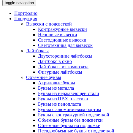
toggle navigation
Портфолио
Продукция
Вывески с подсветкой
Контражурные вывески
Неоновые вывески
Светодиодные вывески
Светотехника для вывесок
Лайтбоксы
Двухсторонние лайтбоксы
Лайтбокс в окно
Лайтбоксы из композита
Фигурные лайтбоксы
Объемные буквы
Акриловые буквы
Буквы из металла
Буквы из нержавеющей стали
Буквы из ПВХ пластика
Буквы из пенопласта
Буквы с алюминиевым бортом
Буквы с контражурной подсветкой
Объемные буквы без подсветки
Объемные буквы на подложке
Псевдообъемные буквы с подсветкой