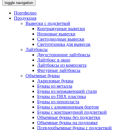
toggle navigation
Портфолио
Продукция
Вывески с подсветкой
Контражурные вывески
Неоновые вывески
Светодиодные вывески
Светотехника для вывесок
Лайтбоксы
Двухсторонние лайтбоксы
Лайтбокс в окно
Лайтбоксы из композита
Фигурные лайтбоксы
Объемные буквы
Акриловые буквы
Буквы из металла
Буквы из нержавеющей стали
Буквы из ПВХ пластика
Буквы из пенопласта
Буквы с алюминиевым бортом
Буквы с контражурной подсветкой
Объемные буквы без подсветки
Объемные буквы на подложке
Псевдообъемные буквы с подсветкой