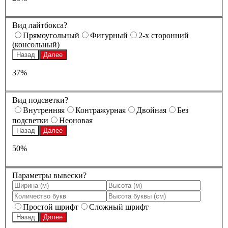
Вид лайтбокса?
Прямоугольный
Фигурный
2-х сторонний
(консольный)
Назад
Далее
37%
Вид подсветки?
Внутренняя
Контражурная
Двойная
Без
подсветки
Неоновая
Назад
Далее
50%
Параметры вывески?
Простой шрифт
Сложный шрифт
Назад
Далее