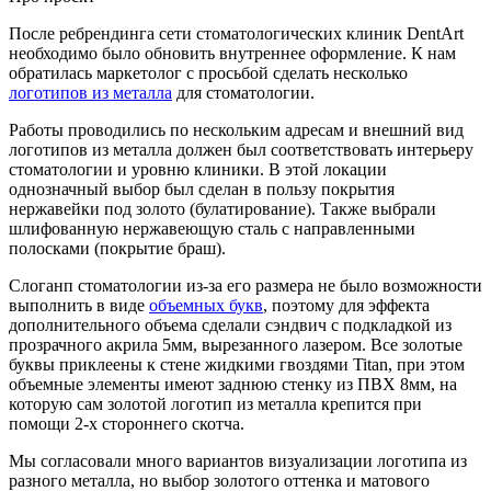
После ребрендинга сети стоматологических клиник DentArt
необходимо было обновить внутреннее оформление. К нам
обратилась маркетолог с просьбой сделать несколько
логотипов из металла
для стоматологии.
Работы проводились по нескольким адресам и внешний вид
логотипов из металла должен был соответствовать интерьеру
стоматологии и уровню клиники. В этой локации
однозначный выбор был сделан в пользу покрытия
нержавейки под золото (булатирование). Также выбрали
шлифованную нержавеющую сталь с направленными
полосками (покрытие браш).
Слоганп стоматологии из-за его размера не было возможности
выполнить в виде
объемных букв
, поэтому для эффекта
дополнительного объема сделали сэндвич с подкладкой из
прозрачного акрила 5мм, вырезанного лазером. Все золотые
буквы приклеены к стене жидкими гвоздями Titan, при этом
объемные элементы имеют заднюю стенку из ПВХ 8мм, на
которую сам золотой логотип из металла крепится при
помощи 2-х стороннего скотча.
Мы согласовали много вариантов визуализации логотипа из
разного металла, но выбор золотого оттенка и матового