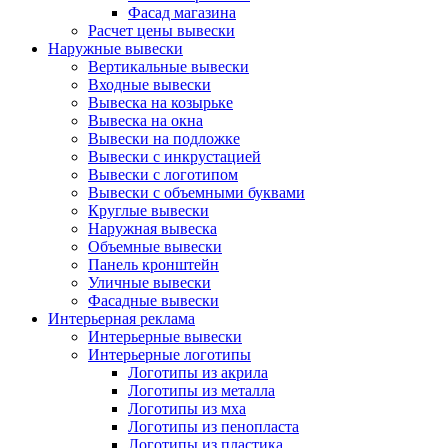
Фасад магазина
Расчет цены вывески
Наружные вывески
Вертикальные вывески
Входные вывески
Вывеска на козырьке
Вывеска на окна
Вывески на подложке
Вывески с инкрустацией
Вывески с логотипом
Вывески с объемными буквами
Круглые вывески
Наружная вывеска
Объемные вывески
Панель кронштейн
Уличные вывески
Фасадные вывески
Интерьерная реклама
Интерьерные вывески
Интерьерные логотипы
Логотипы из акрила
Логотипы из металла
Логотипы из мха
Логотипы из пенопласта
Логотипы из пластика