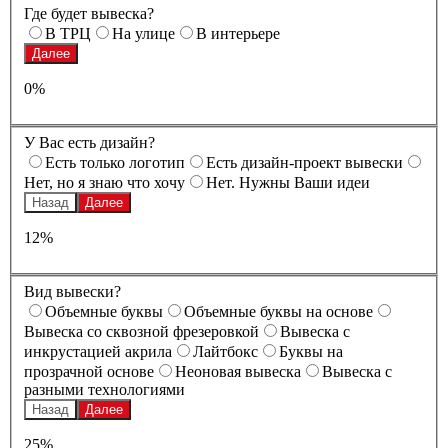
Где будет вывеска?
В ТРЦ
На улице
В интерьере
Далее
0%
У Вас есть дизайн?
Есть только логотип
Есть дизайн-проект вывески
Нет, но я знаю что хочу
Нет. Нужны Ваши идеи
Назад
Далее
12%
Вид вывески?
Oбъемные буквы
Oбъемные буквы на основе
Вывеска со сквозной фрезеровкой
Вывеска с
инкрустацией акрила
Лайтбокс
Буквы на
прозрачной основе
Неоновая вывеска
Вывеска с
разными технологиями
Назад
Далее
25%