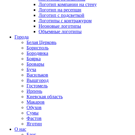
Логотип компании на стену
Логотип на ресепшн
Логотип с подсветкой
Логотипы с контражуром
Неоновые логотипы
Объемные логотипы
Города
Белая Церковь
Борисполь
Бородянка
Боярка
Бровары
Буча
Васильков
Вышгород
Гостомель
Ирпень
Киевская область
Макаров
Обухов
Сумы
Фастов
Яготин
О нас
Блог