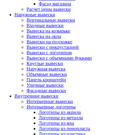
Фасад магазина
Расчет цены вывески
Наружные вывески
Вертикальные вывески
Входные вывески
Вывеска на козырьке
Вывеска на окна
Вывески на подложке
Вывески с инкрустацией
Вывески с логотипом
Вывески с объемными буквами
Круглые вывески
Наружная вывеска
Объемные вывески
Панель кронштейн
Уличные вывески
Фасадные вывески
Внутренние вывески
Интерьерные вывески
Интерьерные логотипы
Логотипы из акрила
Логотипы из металла
Логотипы из мха
Логотипы из пенопласта
Логотипы из пластика