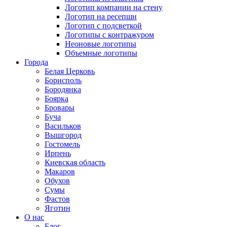
Логотип компании на стену
Логотип на ресепшн
Логотип с подсветкой
Логотипы с контражуром
Неоновые логотипы
Объемные логотипы
Города
Белая Церковь
Борисполь
Бородянка
Боярка
Бровары
Буча
Васильков
Вышгород
Гостомель
Ирпень
Киевская область
Макаров
Обухов
Сумы
Фастов
Яготин
О нас
Блог