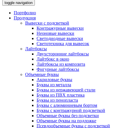
toggle navigation
Портфолио
Продукция
Вывески с подсветкой
Контражурные вывески
Неоновые вывески
Светодиодные вывески
Светотехника для вывесок
Лайтбоксы
Двухсторонние лайтбоксы
Лайтбокс в окно
Лайтбоксы из композита
Фигурные лайтбоксы
Объемные буквы
Акриловые буквы
Буквы из металла
Буквы из нержавеющей стали
Буквы из ПВХ пластика
Буквы из пенопласта
Буквы с алюминиевым бортом
Буквы с контражурной подсветкой
Объемные буквы без подсветки
Объемные буквы на подложке
Псевдообъемные буквы с подсветкой