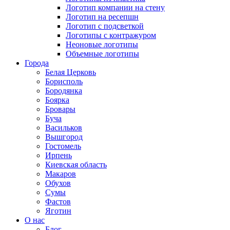
Логотип компании на стену
Логотип на ресепшн
Логотип с подсветкой
Логотипы с контражуром
Неоновые логотипы
Объемные логотипы
Города
Белая Церковь
Борисполь
Бородянка
Боярка
Бровары
Буча
Васильков
Вышгород
Гостомель
Ирпень
Киевская область
Макаров
Обухов
Сумы
Фастов
Яготин
О нас
Блог