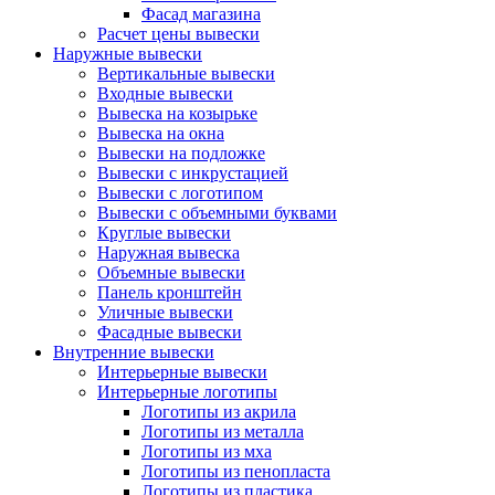
Фасад магазина
Расчет цены вывески
Наружные вывески
Вертикальные вывески
Входные вывески
Вывеска на козырьке
Вывеска на окна
Вывески на подложке
Вывески с инкрустацией
Вывески с логотипом
Вывески с объемными буквами
Круглые вывески
Наружная вывеска
Объемные вывески
Панель кронштейн
Уличные вывески
Фасадные вывески
Внутренние вывески
Интерьерные вывески
Интерьерные логотипы
Логотипы из акрила
Логотипы из металла
Логотипы из мха
Логотипы из пенопласта
Логотипы из пластика