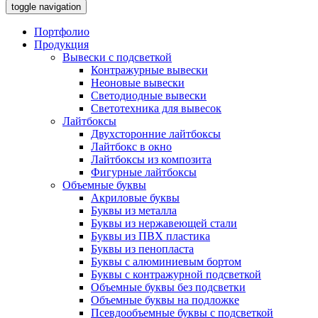
toggle navigation
Портфолио
Продукция
Вывески с подсветкой
Контражурные вывески
Неоновые вывески
Светодиодные вывески
Светотехника для вывесок
Лайтбоксы
Двухсторонние лайтбоксы
Лайтбокс в окно
Лайтбоксы из композита
Фигурные лайтбоксы
Объемные буквы
Акриловые буквы
Буквы из металла
Буквы из нержавеющей стали
Буквы из ПВХ пластика
Буквы из пенопласта
Буквы с алюминиевым бортом
Буквы с контражурной подсветкой
Объемные буквы без подсветки
Объемные буквы на подложке
Псевдообъемные буквы с подсветкой