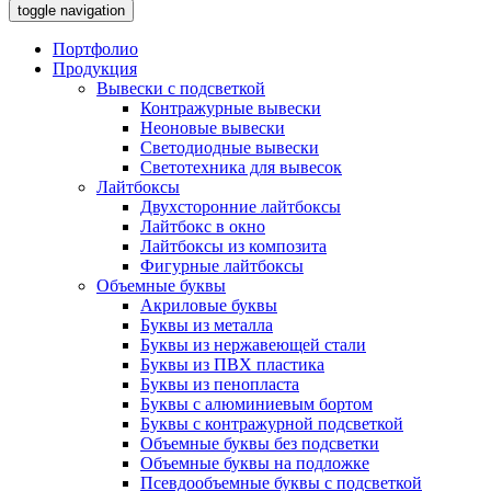
toggle navigation
Портфолио
Продукция
Вывески с подсветкой
Контражурные вывески
Неоновые вывески
Светодиодные вывески
Светотехника для вывесок
Лайтбоксы
Двухсторонние лайтбоксы
Лайтбокс в окно
Лайтбоксы из композита
Фигурные лайтбоксы
Объемные буквы
Акриловые буквы
Буквы из металла
Буквы из нержавеющей стали
Буквы из ПВХ пластика
Буквы из пенопласта
Буквы с алюминиевым бортом
Буквы с контражурной подсветкой
Объемные буквы без подсветки
Объемные буквы на подложке
Псевдообъемные буквы с подсветкой