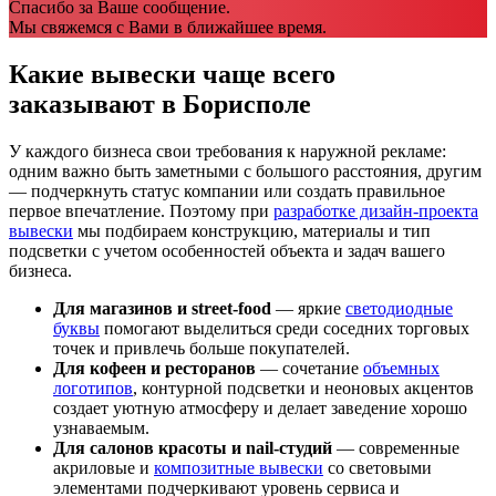
Спасибо за Ваше сообщение.
Мы свяжемся с Вами в ближайшее время.
Какие вывески чаще всего
заказывают в Борисполе
У каждого бизнеса свои требования к наружной рекламе:
одним важно быть заметными с большого расстояния, другим
— подчеркнуть статус компании или создать правильное
первое впечатление. Поэтому при
разработке дизайн-проекта
вывески
мы подбираем конструкцию, материалы и тип
подсветки с учетом особенностей объекта и задач вашего
бизнеса.
Для магазинов и street-food
— яркие
светодиодные
буквы
помогают выделиться среди соседних торговых
точек и привлечь больше покупателей.
Для кофеен и ресторанов
— сочетание
объемных
логотипов
, контурной подсветки и неоновых акцентов
создает уютную атмосферу и делает заведение хорошо
узнаваемым.
Для салонов красоты и nail-студий
— современные
акриловые и
композитные вывески
со световыми
элементами подчеркивают уровень сервиса и