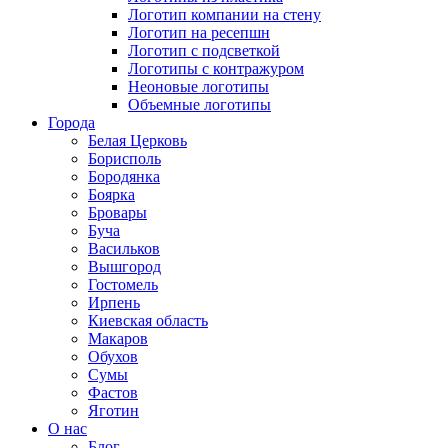
Логотип компании на стену
Логотип на ресепшн
Логотип с подсветкой
Логотипы с контражуром
Неоновые логотипы
Объемные логотипы
Города
Белая Церковь
Борисполь
Бородянка
Боярка
Бровары
Буча
Васильков
Вышгород
Гостомель
Ирпень
Киевская область
Макаров
Обухов
Сумы
Фастов
Яготин
О нас
Блог