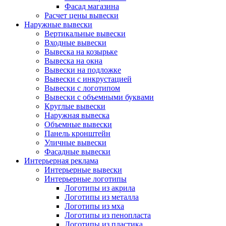
Фасад магазина
Расчет цены вывески
Наружные вывески
Вертикальные вывески
Входные вывески
Вывеска на козырьке
Вывеска на окна
Вывески на подложке
Вывески с инкрустацией
Вывески с логотипом
Вывески с объемными буквами
Круглые вывески
Наружная вывеска
Объемные вывески
Панель кронштейн
Уличные вывески
Фасадные вывески
Интерьерная реклама
Интерьерные вывески
Интерьерные логотипы
Логотипы из акрила
Логотипы из металла
Логотипы из мха
Логотипы из пенопласта
Логотипы из пластика