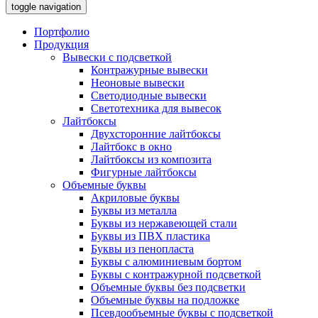
toggle navigation
Портфолио
Продукция
Вывески с подсветкой
Контражурные вывески
Неоновые вывески
Светодиодные вывески
Светотехника для вывесок
Лайтбоксы
Двухсторонние лайтбоксы
Лайтбокс в окно
Лайтбоксы из композита
Фигурные лайтбоксы
Объемные буквы
Акриловые буквы
Буквы из металла
Буквы из нержавеющей стали
Буквы из ПВХ пластика
Буквы из пенопласта
Буквы с алюминиевым бортом
Буквы с контражурной подсветкой
Объемные буквы без подсветки
Объемные буквы на подложке
Псевдообъемные буквы с подсветкой