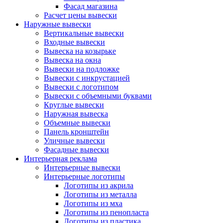
Фасад магазина
Расчет цены вывески
Наружные вывески
Вертикальные вывески
Входные вывески
Вывеска на козырьке
Вывеска на окна
Вывески на подложке
Вывески с инкрустацией
Вывески с логотипом
Вывески с объемными буквами
Круглые вывески
Наружная вывеска
Объемные вывески
Панель кронштейн
Уличные вывески
Фасадные вывески
Интерьерная реклама
Интерьерные вывески
Интерьерные логотипы
Логотипы из акрила
Логотипы из металла
Логотипы из мха
Логотипы из пенопласта
Логотипы из пластика