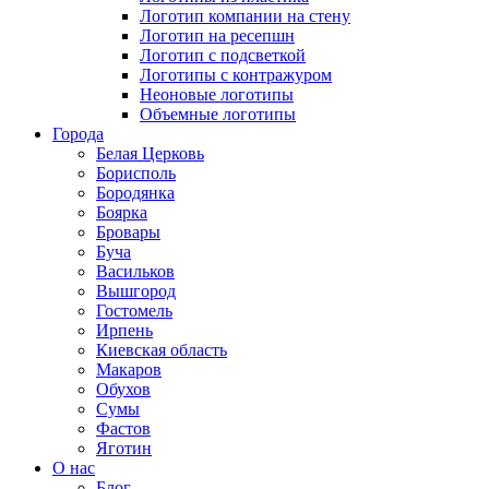
Логотип компании на стену
Логотип на ресепшн
Логотип с подсветкой
Логотипы с контражуром
Неоновые логотипы
Объемные логотипы
Города
Белая Церковь
Борисполь
Бородянка
Боярка
Бровары
Буча
Васильков
Вышгород
Гостомель
Ирпень
Киевская область
Макаров
Обухов
Сумы
Фастов
Яготин
О нас
Блог