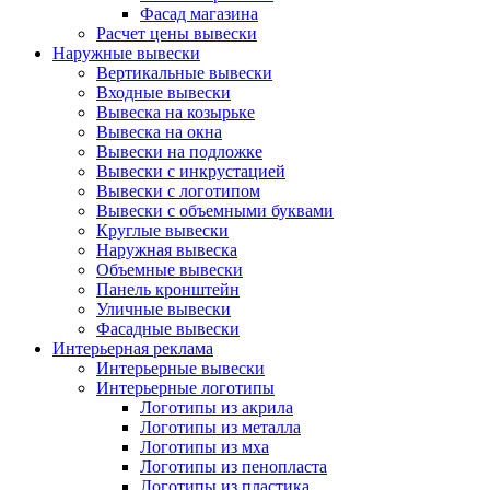
Фасад магазина
Расчет цены вывески
Наружные вывески
Вертикальные вывески
Входные вывески
Вывеска на козырьке
Вывеска на окна
Вывески на подложке
Вывески с инкрустацией
Вывески с логотипом
Вывески с объемными буквами
Круглые вывески
Наружная вывеска
Объемные вывески
Панель кронштейн
Уличные вывески
Фасадные вывески
Интерьерная реклама
Интерьерные вывески
Интерьерные логотипы
Логотипы из акрила
Логотипы из металла
Логотипы из мха
Логотипы из пенопласта
Логотипы из пластика