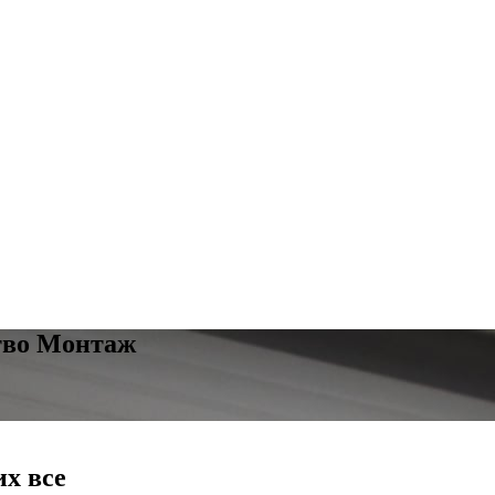
тво Монтаж
их все