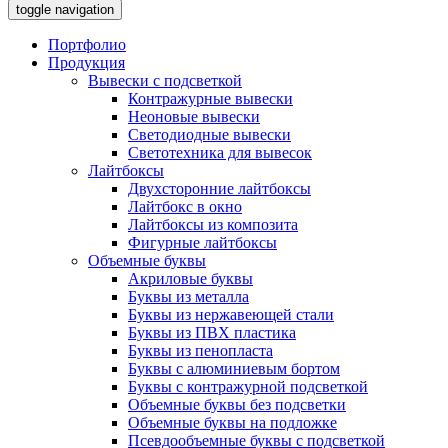
toggle navigation
Портфолио
Продукция
Вывески с подсветкой
Контражурные вывески
Неоновые вывески
Светодиодные вывески
Светотехника для вывесок
Лайтбоксы
Двухсторонние лайтбоксы
Лайтбокс в окно
Лайтбоксы из композита
Фигурные лайтбоксы
Объемные буквы
Акриловые буквы
Буквы из металла
Буквы из нержавеющей стали
Буквы из ПВХ пластика
Буквы из пенопласта
Буквы с алюминиевым бортом
Буквы с контражурной подсветкой
Объемные буквы без подсветки
Объемные буквы на подложке
Псевдообъемные буквы с подсветкой