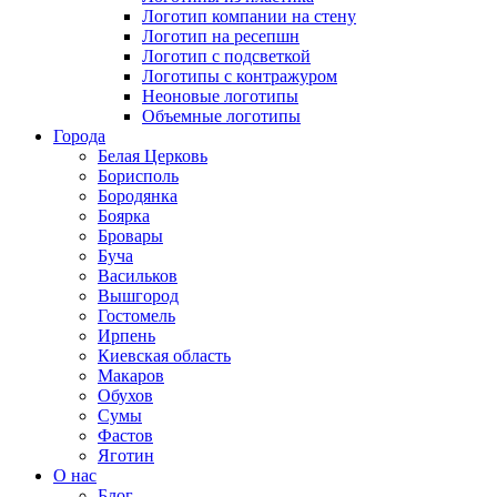
Логотип компании на стену
Логотип на ресепшн
Логотип с подсветкой
Логотипы с контражуром
Неоновые логотипы
Объемные логотипы
Города
Белая Церковь
Борисполь
Бородянка
Боярка
Бровары
Буча
Васильков
Вышгород
Гостомель
Ирпень
Киевская область
Макаров
Обухов
Сумы
Фастов
Яготин
О нас
Блог