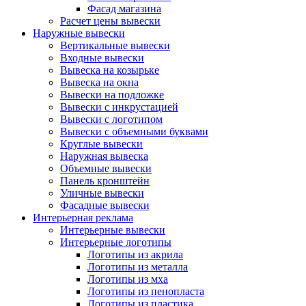
Фасад магазина
Расчет цены вывески
Наружные вывески
Вертикальные вывески
Входные вывески
Вывеска на козырьке
Вывеска на окна
Вывески на подложке
Вывески с инкрустацией
Вывески с логотипом
Вывески с объемными буквами
Круглые вывески
Наружная вывеска
Объемные вывески
Панель кронштейн
Уличные вывески
Фасадные вывески
Интерьерная реклама
Интерьерные вывески
Интерьерные логотипы
Логотипы из акрила
Логотипы из металла
Логотипы из мха
Логотипы из пенопласта
Логотипы из пластика