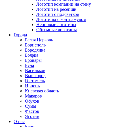
Логотип компании на стену
Логотип на ресепшн
Логотип с подсветкой
Логотипы с контражуром
Неоновые логотипы
Объемные логотипы
Города
Белая Церковь
Борисполь
Бородянка
Боярка
Бровары
Буча
Васильков
Вышгород
Гостомель
Ирпень
Киевская область
Макаров
Обухов
Сумы
Фастов
Яготин
О нас
Блог