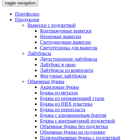
toggle navigation
Портфолио
Продукция
Вывески с подсветкой
Контражурные вывески
Неоновые вывески
Светодиодные вывески
Светотехника для вывесок
Лайтбоксы
Двухсторонние лайтбоксы
Лайтбокс в окно
Лайтбоксы из композита
Фигурные лайтбоксы
Объемные буквы
Акриловые буквы
Буквы из металла
Буквы из нержавеющей стали
Буквы из ПВХ пластика
Буквы из пенопласта
Буквы с алюминиевым бортом
Буквы с контражурной подсветкой
Объемные буквы без подсветки
Объемные буквы на подложке
Псевдообъемные буквы с подсветкой