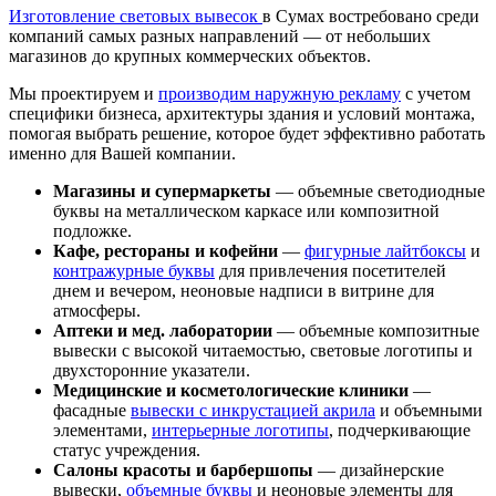
Изготовление световых вывесок
в Сумах востребовано среди
компаний самых разных направлений — от небольших
магазинов до крупных коммерческих объектов.
Мы проектируем и
производим наружную рекламу
с учетом
специфики бизнеса, архитектуры здания и условий монтажа,
помогая выбрать решение, которое будет эффективно работать
именно для Вашей компании.
Магазины и супермаркеты
— объемные светодиодные
буквы на металлическом каркасе или композитной
подложке.
Кафе, рестораны и кофейни
—
фигурные лайтбоксы
и
контражурные буквы
для привлечения посетителей
днем и вечером, неоновые надписи в витрине для
атмосферы.
Аптеки и мед. лаборатории
— объемные композитные
вывески с высокой читаемостью, световые логотипы и
двухсторонние указатели.
Медицинские и косметологические клиники
—
фасадные
вывески с инкрустацией акрила
и объемными
элементами,
интерьерные логотипы
, подчеркивающие
статус учреждения.
Салоны красоты и барбершопы
— дизайнерские
вывески,
объемные буквы
и неоновые элементы для