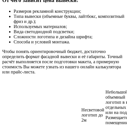
От чего зависит цена вывески:
Размеров рекламной конструкции;
Типа вывески (объемные буквы, лайтбокс, композитный
фриз и др.);
Используемых материалов;
Вида светодиодной подсветки;
Сложности логотипа и дизайна шрифта;
Способа и условий монтажа.
Чтобы понять ориентировочный бюджет, достаточно
определить формат фасадной вывески и её габариты. Точный
расчёт выполняется после подготовки макета, а примерную
стоимость Вы можете узнать из нашего онлайн калькулятора
или прайс-листа.
Небольшо
объемный
логотип в 
отдельных
Несветовой
или на под
логотип до
Размещаетс
2м
помещении