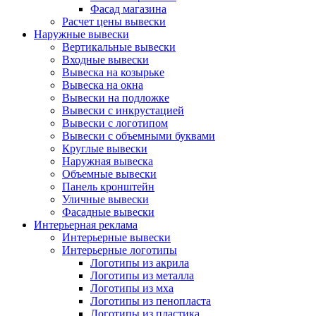
Фасад магазина
Расчет цены вывески
Наружные вывески
Вертикальные вывески
Входные вывески
Вывеска на козырьке
Вывеска на окна
Вывески на подложке
Вывески с инкрустацией
Вывески с логотипом
Вывески с объемными буквами
Круглые вывески
Наружная вывеска
Объемные вывески
Панель кронштейн
Уличные вывески
Фасадные вывески
Интерьерная реклама
Интерьерные вывески
Интерьерные логотипы
Логотипы из акрила
Логотипы из металла
Логотипы из мха
Логотипы из пенопласта
Логотипы из пластика