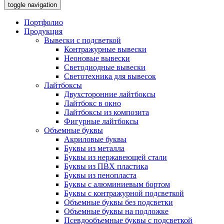
toggle navigation
Портфолио
Продукция
Вывески с подсветкой
Контражурные вывески
Неоновые вывески
Светодиодные вывески
Светотехника для вывесок
Лайтбоксы
Двухсторонние лайтбоксы
Лайтбокс в окно
Лайтбоксы из композита
Фигурные лайтбоксы
Объемные буквы
Акриловые буквы
Буквы из металла
Буквы из нержавеющей стали
Буквы из ПВХ пластика
Буквы из пенопласта
Буквы с алюминиевым бортом
Буквы с контражурной подсветкой
Объемные буквы без подсветки
Объемные буквы на подложке
Псевдообъемные буквы с подсветкой