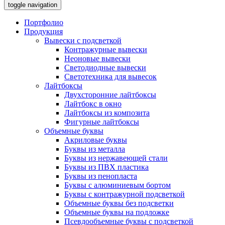
toggle navigation
Портфолио
Продукция
Вывески с подсветкой
Контражурные вывески
Неоновые вывески
Светодиодные вывески
Светотехника для вывесок
Лайтбоксы
Двухсторонние лайтбоксы
Лайтбокс в окно
Лайтбоксы из композита
Фигурные лайтбоксы
Объемные буквы
Акриловые буквы
Буквы из металла
Буквы из нержавеющей стали
Буквы из ПВХ пластика
Буквы из пенопласта
Буквы с алюминиевым бортом
Буквы с контражурной подсветкой
Объемные буквы без подсветки
Объемные буквы на подложке
Псевдообъемные буквы с подсветкой