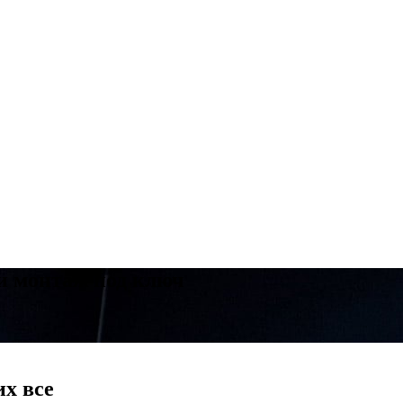
и монтаж под ключ
их все