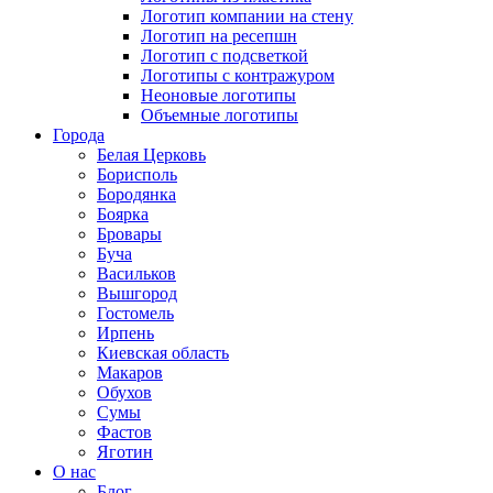
Логотип компании на стену
Логотип на ресепшн
Логотип с подсветкой
Логотипы с контражуром
Неоновые логотипы
Объемные логотипы
Города
Белая Церковь
Борисполь
Бородянка
Боярка
Бровары
Буча
Васильков
Вышгород
Гостомель
Ирпень
Киевская область
Макаров
Обухов
Сумы
Фастов
Яготин
О нас
Блог