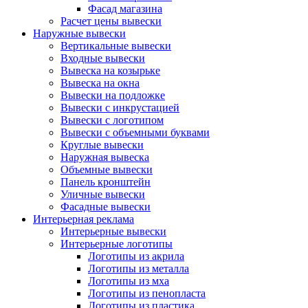
Фасад магазина
Расчет цены вывески
Наружные вывески
Вертикальные вывески
Входные вывески
Вывеска на козырьке
Вывеска на окна
Вывески на подложке
Вывески с инкрустацией
Вывески с логотипом
Вывески с объемными буквами
Круглые вывески
Наружная вывеска
Объемные вывески
Панель кронштейн
Уличные вывески
Фасадные вывески
Интерьерная реклама
Интерьерные вывески
Интерьерные логотипы
Логотипы из акрила
Логотипы из металла
Логотипы из мха
Логотипы из пенопласта
Логотипы из пластика