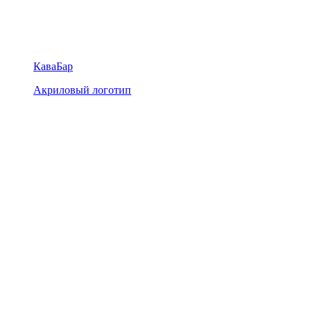
КаваБар
Акриловый логотип