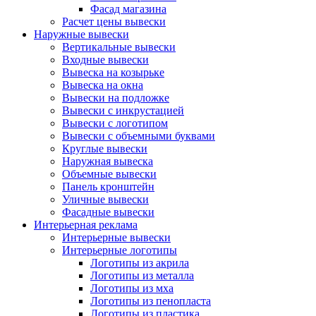
Фасад магазина
Расчет цены вывески
Наружные вывески
Вертикальные вывески
Входные вывески
Вывеска на козырьке
Вывеска на окна
Вывески на подложке
Вывески с инкрустацией
Вывески с логотипом
Вывески с объемными буквами
Круглые вывески
Наружная вывеска
Объемные вывески
Панель кронштейн
Уличные вывески
Фасадные вывески
Интерьерная реклама
Интерьерные вывески
Интерьерные логотипы
Логотипы из акрила
Логотипы из металла
Логотипы из мха
Логотипы из пенопласта
Логотипы из пластика