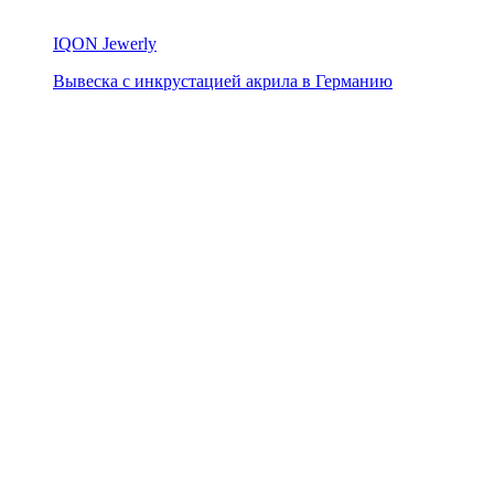
IQON Jewerly
Вывеска с инкрустацией акрила в Германию