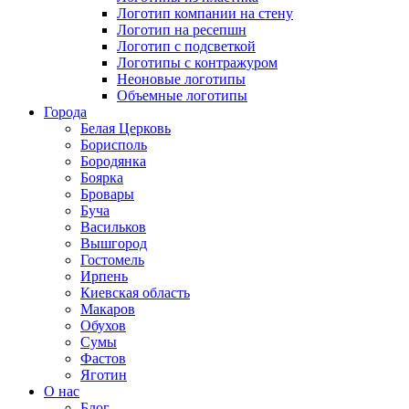
Логотип компании на стену
Логотип на ресепшн
Логотип с подсветкой
Логотипы с контражуром
Неоновые логотипы
Объемные логотипы
Города
Белая Церковь
Борисполь
Бородянка
Боярка
Бровары
Буча
Васильков
Вышгород
Гостомель
Ирпень
Киевская область
Макаров
Обухов
Сумы
Фастов
Яготин
О нас
Блог