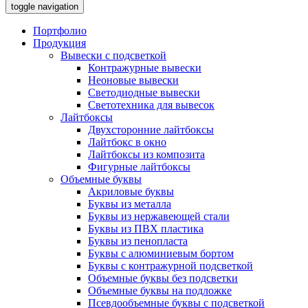
toggle navigation
Портфолио
Продукция
Вывески с подсветкой
Контражурные вывески
Неоновые вывески
Светодиодные вывески
Светотехника для вывесок
Лайтбоксы
Двухсторонние лайтбоксы
Лайтбокс в окно
Лайтбоксы из композита
Фигурные лайтбоксы
Объемные буквы
Акриловые буквы
Буквы из металла
Буквы из нержавеющей стали
Буквы из ПВХ пластика
Буквы из пенопласта
Буквы с алюминиевым бортом
Буквы с контражурной подсветкой
Объемные буквы без подсветки
Объемные буквы на подложке
Псевдообъемные буквы с подсветкой