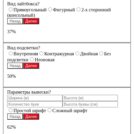
Вид лайтбокса?
Прямоугольный
Фигурный
2-х сторонний
(консольный)
Назад
Далее
37%
Вид подсветки?
Внутренняя
Контражурная
Двойная
Без
подсветки
Неоновая
Назад
Далее
50%
Параметры вывески?
Простой шрифт
Сложный шрифт
Назад
Далее
62%