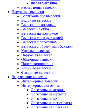
Фасад магазина
Расчет цены вывески
Наружные вывески
Вертикальные вывески
Входные вывески
Вывеска на козырьке
Вывеска на окна
Вывески на подложке
Вывески с инкрустацией
Вывески с логотипом
Вывески с объемными буквами
Круглые вывески
Наружная вывеска
Объемные вывески
Панель кронштейн
Уличные вывески
Фасадные вывески
Внутренние вывески
Интерьерные вывески
Интерьерные логотипы
Логотипы из акрила
Логотипы из металла
Логотипы из мха
Логотипы из пенопласта
Логотипы из пластика