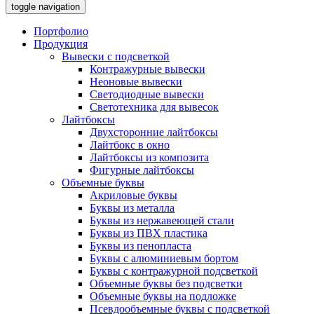
toggle navigation
Портфолио
Продукция
Вывески с подсветкой
Контражурные вывески
Неоновые вывески
Светодиодные вывески
Светотехника для вывесок
Лайтбоксы
Двухсторонние лайтбоксы
Лайтбокс в окно
Лайтбоксы из композита
Фигурные лайтбоксы
Объемные буквы
Акриловые буквы
Буквы из металла
Буквы из нержавеющей стали
Буквы из ПВХ пластика
Буквы из пенопласта
Буквы с алюминиевым бортом
Буквы с контражурной подсветкой
Объемные буквы без подсветки
Объемные буквы на подложке
Псевдообъемные буквы с подсветкой