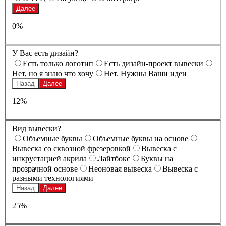
Далее
0%
У Вас есть дизайн?
Есть только логотип
Есть дизайн-проект вывески
Нет, но я знаю что хочу
Нет. Нужны Ваши идеи
Назад
Далее
12%
Вид вывески?
Oбъемные буквы
Oбъемные буквы на основе
Вывеска со сквозной фрезеровкой
Вывеска с
инкрустацией акрила
Лайтбокс
Буквы на
прозрачной основе
Неоновая вывеска
Вывеска с
разными технологиями
Назад
Далее
25%