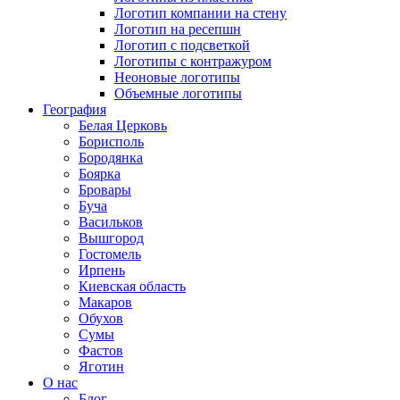
Логотип компании на стену
Логотип на ресепшн
Логотип с подсветкой
Логотипы с контражуром
Неоновые логотипы
Объемные логотипы
География
Белая Церковь
Борисполь
Бородянка
Боярка
Бровары
Буча
Васильков
Вышгород
Гостомель
Ирпень
Киевская область
Макаров
Обухов
Сумы
Фастов
Яготин
О нас
Блог