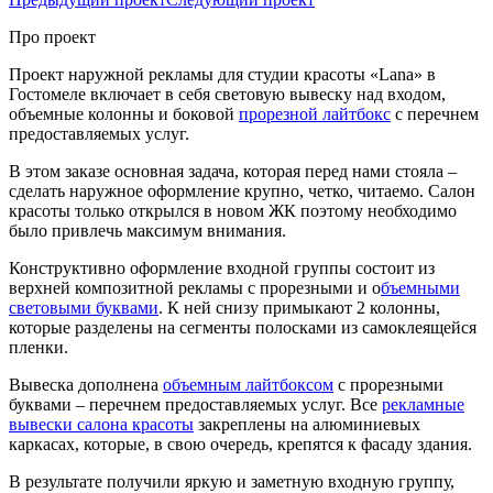
Про проект
Проект наружной рекламы для студии красоты «Lana» в
Гостомеле включает в себя световую вывеску над входом,
объемные колонны и боковой
прорезной лайтбокс
с перечнем
предоставляемых услуг.
В этом заказе основная задача, которая перед нами стояла –
сделать наружное оформление крупно, четко, читаемо. Салон
красоты только открылся в новом ЖК поэтому необходимо
было привлечь максимум внимания.
Конструктивно оформление входной группы состоит из
верхней композитной рекламы с прорезными и о
бъемными
световыми буквами
. К ней снизу примыкают 2 колонны,
которые разделены на сегменты полосками из самоклеящейся
пленки.
Вывеска дополнена
объемным лайтбоксом
с прорезными
буквами – перечнем предоставляемых услуг. Все
рекламные
вывески салона красоты
закреплены на алюминиевых
каркасах, которые, в свою очередь, крепятся к фасаду здания.
В результате получили яркую и заметную входную группу,