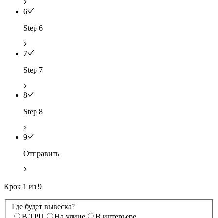
6
Step 6
7
Step 7
8
Step 8
9
Отправить
Крок
1
из
9
Где будет вывеска?
В ТРЦ
На улице
В интерьере