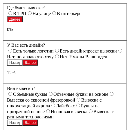
Где будет вывеска?
В ТРЦ
На улице
В интерьере
Далее
0%
У Вас есть дизайн?
Есть только логотип
Есть дизайн-проект вывески
Нет, но я знаю что хочу
Нет. Нужны Ваши идеи
Назад
Далее
12%
Вид вывески?
Oбъемные буквы
Oбъемные буквы на основе
Вывеска со сквозной фрезеровкой
Вывеска с
инкрустацией акрила
Лайтбокс
Буквы на
прозрачной основе
Неоновая вывеска
Вывеска с
разными технологиями
Назад
Далее