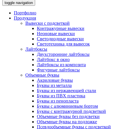
toggle navigation
Портфолио
Продукция
Вывески с подсветкой
Контражурные вывески
Неоновые вывески
Светодиодные вывески
Светотехника для вывесок
Лайтбоксы
Двухсторонние лайтбоксы
Лайтбокс в окно
Лайтбоксы из композита
Фигурные лайтбоксы
Объемные буквы
Акриловые буквы
Буквы из металла
Буквы из нержавеющей стали
Буквы из ПВХ пластика
Буквы из пенопласта
Буквы с алюминиевым бортом
Буквы с контражурной подсветкой
Объемные буквы без подсветки
Объемные буквы на подложке
Псевдообъемные буквы с подсветкой