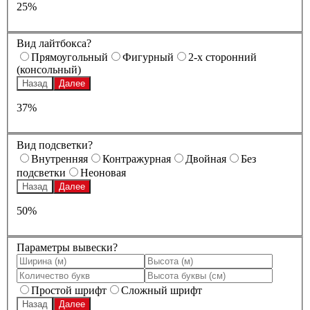
25%
Вид лайтбокса?
Прямоугольный
Фигурный
2-х сторонний
(консольный)
Назад
Далее
37%
Вид подсветки?
Внутренняя
Контражурная
Двойная
Без
подсветки
Неоновая
Назад
Далее
50%
Параметры вывески?
Простой шрифт
Сложный шрифт
Назад
Далее