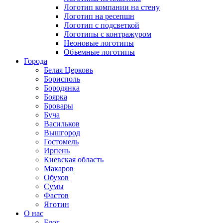
Логотип компании на стену
Логотип на ресепшн
Логотип с подсветкой
Логотипы с контражуром
Неоновые логотипы
Объемные логотипы
Города
Белая Церковь
Борисполь
Бородянка
Боярка
Бровары
Буча
Васильков
Вышгород
Гостомель
Ирпень
Киевская область
Макаров
Обухов
Сумы
Фастов
Яготин
О нас
Блог