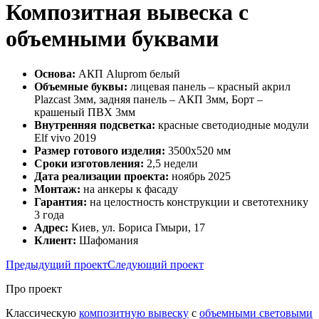
Композитная вывеска с
объемными буквами
Основа:
АКП Aluprom белый
Объемные буквы:
лицевая панель – красный акрил
Plazcast 3мм, задняя панель – АКП 3мм, Борт –
крашеный ПВХ 3мм
Внутренняя подсветка:
красные светодиодные модули
Elf vivo 2019
Размер готового изделия:
3500х520 мм
Сроки изготовления:
2,5 недели
Дата реализации проекта:
ноябрь 2025
Монтаж:
на анкеры к фасаду
Гарантия:
на целостность конструкции и светотехнику
3 года
Адрес:
Киев, ул. Бориса Гмыри, 17
Клиент:
Шафомания
Предыдущий проект
Следующий проект
Про проект
Классическую
композитную вывеску
с
объемными световыми