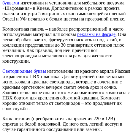
буквами
изготовили и установили для мебельного шоурума
«Шафомания» в Киеве. Дополнительно в рамках проекта
оклеили изнутри 5 витринных окон самоклеящейся пленкой
Oracal и УФ печатью с белым цветом на прозрачной пленке.
Композитная панель – наиболее распространенный и часто
используемый материал для основы
рекламы на фасаде
. Она
легко обрабатывается, фрезеруется насквозь и под загиб, в
коллекции представлены до 30 стандартных оттенков плюс
металлики. Как правило, под ней прячется вся
электропроводка и металлическая рама для жесткости
конструкции.
Светодиодные буквы
изготовлены из красного акрила Plazcast
и крашеного ПВХ пластика. Для внутренней подсветки мы
использовали красные светодиоды, которые в сочетании с
красным оргстеклом вечером светят очень ярко и сочно.
Задняя стенка вырезана из того же алюминиевого композита с
ПВХ бортом для крепления объемной крышки. Композит
хорошо отводит тепло от светодиодов – это продлевает их
срок службы.
Блок питания (преобразователь напряжения 220 в 12В)
спрятан за белой подложкой. До него есть легкий доступ в
случае гарантийного обслуживания или замены.