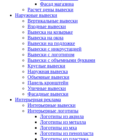
Фасад магазина
Расчет цены вывески
Наружные вывески
Вертикальные вывески
Входные вывески
Вывеска на козырьке
Вывеска на окна
Вывески на подложке
Вывески с инкрустацией
Вывески с логотипом
Вывески с объемными буквами
Круглые вывески
Наружная вывеска
Объемные вывески
Панель кронштейн
Уличные вывески
Фасадные вывески
Интерьерная реклама
Интерьерные вывески
Интерьерные логотипы
Логотипы из акрила
Логотипы из металла
Логотипы из мха
Логотипы из пенопласта
Логотипы из пластика