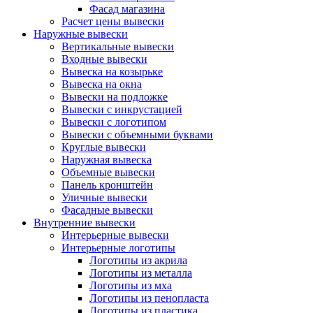
Фасад магазина
Расчет цены вывески
Наружные вывески
Вертикальные вывески
Входные вывески
Вывеска на козырьке
Вывеска на окна
Вывески на подложке
Вывески с инкрустацией
Вывески с логотипом
Вывески с объемными буквами
Круглые вывески
Наружная вывеска
Объемные вывески
Панель кронштейн
Уличные вывески
Фасадные вывески
Внутренние вывески
Интерьерные вывески
Интерьерные логотипы
Логотипы из акрила
Логотипы из металла
Логотипы из мха
Логотипы из пенопласта
Логотипы из пластика