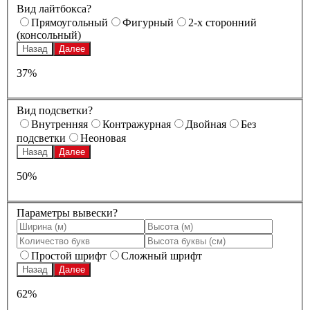
Вид лайтбокса?
Прямоугольный
Фигурный
2-х сторонний
(консольный)
Назад
Далее
37%
Вид подсветки?
Внутренняя
Контражурная
Двойная
Без
подсветки
Неоновая
Назад
Далее
50%
Параметры вывески?
Простой шрифт
Сложный шрифт
Назад
Далее
62%