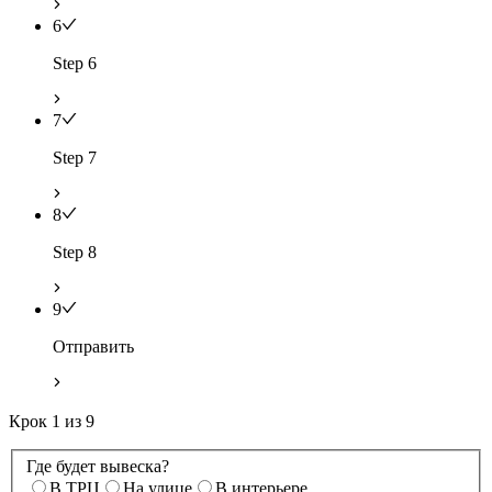
6
Step 6
7
Step 7
8
Step 8
9
Отправить
Крок
1
из
9
Где будет вывеска?
В ТРЦ
На улице
В интерьере