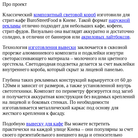
Про проект
Классический
композитный световой короб
изготовили для
стрит-кафе BuroStreetFood в Киеве. Такой формат
наружной
рекламы
отлично подходит для небольших кафе, кофеен,
стрит-фудов. Визуально она выглядят аккуратно и достаточно
солидно, в отличии от баннеров или
акриловых лайтбоксов
.
Технология
изготовления вывески
заключается в сквозной
прорезке алюминиевого композита и подклейки изнутри
светорассеивающего материала – молочного или цветного
оргстекла. Светодиодная подсветка делается за счет выклейки
внутреннего короба, который скрыт за лицевой панелью.
Глубина таких рекламных конструкций варьируется от 60 до
120мм и зависит от размеров, а также установленной внутрь
светотехники. Композит по периметру фрезеруется под загиб
и получается аккуратная конструкция без видимых креплений
на лицевой и боковых стенках. По необходимости
изготавливается металлический каркас под основу для
жесткого крепления к фасаду.
Подобную
вывеску для кафе
Вы можете встретить
практически на каждой улице Киева – они популярны за счет
своего презентабельного внешнего вида и относительно