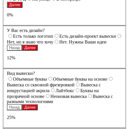
Далее
0%
У Вас есть дизайн?
Есть только логотип
Есть дизайн-проект вывески
Нет, но я знаю что хочу
Нет. Нужны Ваши идеи
Назад
Далее
12%
Вид вывески?
Oбъемные буквы
Oбъемные буквы на основе
Вывеска со сквозной фрезеровкой
Вывеска с
инкрустацией акрила
Лайтбокс
Буквы на
прозрачной основе
Неоновая вывеска
Вывеска с
разными технологиями
Назад
Далее
25%