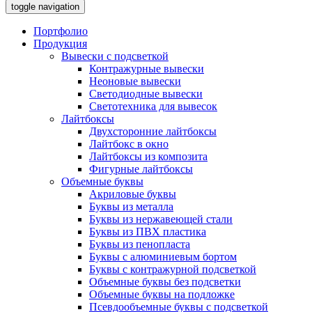
toggle navigation
Портфолио
Продукция
Вывески с подсветкой
Контражурные вывески
Неоновые вывески
Светодиодные вывески
Светотехника для вывесок
Лайтбоксы
Двухсторонние лайтбоксы
Лайтбокс в окно
Лайтбоксы из композита
Фигурные лайтбоксы
Объемные буквы
Акриловые буквы
Буквы из металла
Буквы из нержавеющей стали
Буквы из ПВХ пластика
Буквы из пенопласта
Буквы с алюминиевым бортом
Буквы с контражурной подсветкой
Объемные буквы без подсветки
Объемные буквы на подложке
Псевдообъемные буквы с подсветкой