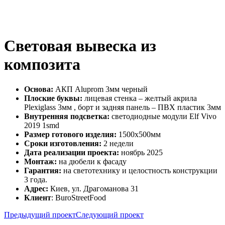
Световая вывеска из
композита
Основа:
АКП Aluprom 3мм черный
Плоские буквы:
лицевая стенка – желтый акрила
Plexiglass 3мм , борт и задняя панель – ПВХ пластик 3мм
Внутренняя подсветка:
светодиодные модули Elf Vivo
2019 1smd
Размер готового изделия:
1500х500мм
Сроки изготовления:
2 недели
Дата реализации проекта:
ноябрь 2025
Монтаж:
на дюбели к фасаду
Гарантия:
на светотехнику и целостность конструкции
3 года.
Адрес:
Киев, ул. Драгоманова 31
Клиент
: BuroStreetFood
Предыдущий проект
Следующий проект