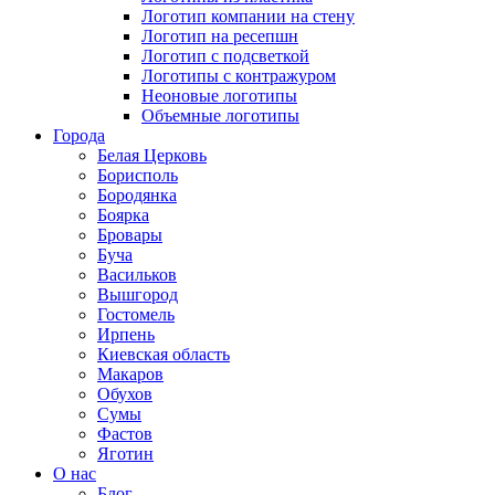
Логотип компании на стену
Логотип на ресепшн
Логотип с подсветкой
Логотипы с контражуром
Неоновые логотипы
Объемные логотипы
Города
Белая Церковь
Борисполь
Бородянка
Боярка
Бровары
Буча
Васильков
Вышгород
Гостомель
Ирпень
Киевская область
Макаров
Обухов
Сумы
Фастов
Яготин
О нас
Блог