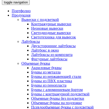
toggle navigation
Портфолио
Продукция
Вывески с подсветкой
Контражурные вывески
Неоновые вывески
Светодиодные вывески
Светотехника для вывесок
Лайтбоксы
Двухсторонние лайтбоксы
Лайтбокс в окно
Лайтбоксы из композита
Фигурные лайтбоксы
Объемные буквы
Акриловые буквы
Буквы из металла
Буквы из нержавеющей стали
Буквы из ПВХ пластика
Буквы из пенопласта
Буквы с алюминиевым бортом
Буквы с контражурной подсветкой
Объемные буквы без подсветки
Объемные буквы на подложке
Псевдообъемные буквы с подсветкой