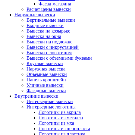
Фасад магазина
Расчет цены вывески
Наружные вывески
Вертикальные вывески
Входные вывески
Вывеска на козырьке
Вывеска на окна
Вывески на подложке
Вывески с инкрустацией
Вывески с логотипом
Вывески с объемными буквами
Круглые вывески
Наружная вывеска
Объемные вывески
Панель кронштейн
Уличные вывески
Фасадные вывески
Внутренние вывески
Интерьерные вывески
Интерьерные логотипы
Логотипы из акрила
Логотипы из металла
Логотипы из мха
Логотипы из пенопласта
Логотипы из пластика