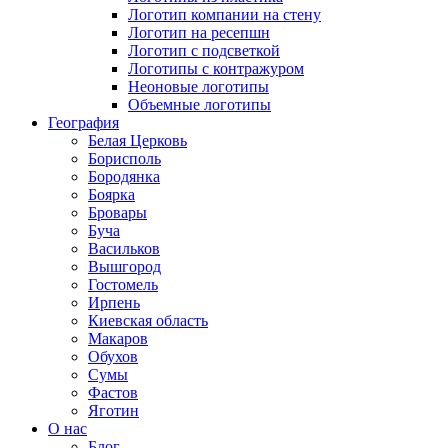
Логотип компании на стену
Логотип на ресепшн
Логотип с подсветкой
Логотипы с контражуром
Неоновые логотипы
Объемные логотипы
География
Белая Церковь
Борисполь
Бородянка
Боярка
Бровары
Буча
Васильков
Вышгород
Гостомель
Ирпень
Киевская область
Макаров
Обухов
Сумы
Фастов
Яготин
О нас
Блог