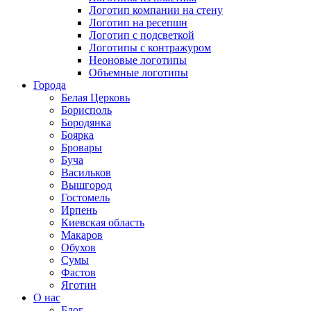
Логотип компании на стену
Логотип на ресепшн
Логотип с подсветкой
Логотипы с контражуром
Неоновые логотипы
Объемные логотипы
Города
Белая Церковь
Борисполь
Бородянка
Боярка
Бровары
Буча
Васильков
Вышгород
Гостомель
Ирпень
Киевская область
Макаров
Обухов
Сумы
Фастов
Яготин
О нас
Блог