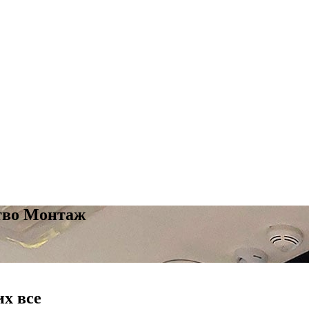
тво Монтаж
их все