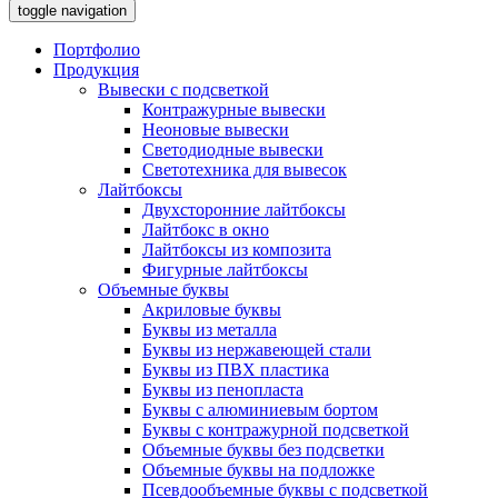
toggle navigation
Портфолио
Продукция
Вывески с подсветкой
Контражурные вывески
Неоновые вывески
Светодиодные вывески
Светотехника для вывесок
Лайтбоксы
Двухсторонние лайтбоксы
Лайтбокс в окно
Лайтбоксы из композита
Фигурные лайтбоксы
Объемные буквы
Акриловые буквы
Буквы из металла
Буквы из нержавеющей стали
Буквы из ПВХ пластика
Буквы из пенопласта
Буквы с алюминиевым бортом
Буквы с контражурной подсветкой
Объемные буквы без подсветки
Объемные буквы на подложке
Псевдообъемные буквы с подсветкой