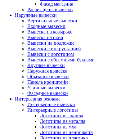
Фасад магазина
Расчет цены вывески
Наружные вывески
Вертикальные вывески
Входные вывески
Вывеска на козырьке
Вывеска на окна
Вывески на подложке
Вывески с инкрустацией
Вывески с логотипом
Вывески с объемными буквами
Круглые вывески
Наружная вывеска
Объемные вывески
Панель кронштейн
Уличные вывески
Фасадные вывески
Интерьерная реклама
Интерьерные вывески
Интерьерные логотипы
Логотипы из акрила
Логотипы из металла
Логотипы из мха
Логотипы из пенопласта
Логотипы из пластика