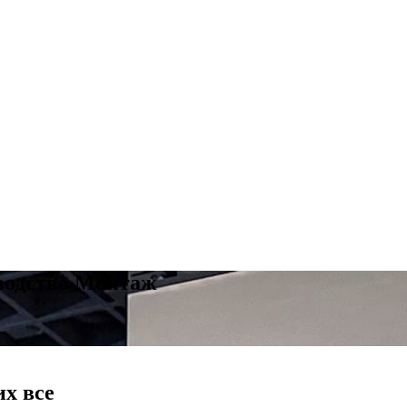
водство Монтаж
их все