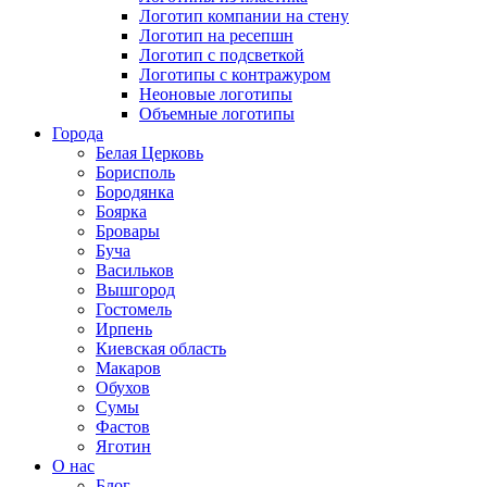
Логотип компании на стену
Логотип на ресепшн
Логотип с подсветкой
Логотипы с контражуром
Неоновые логотипы
Объемные логотипы
Города
Белая Церковь
Борисполь
Бородянка
Боярка
Бровары
Буча
Васильков
Вышгород
Гостомель
Ирпень
Киевская область
Макаров
Обухов
Сумы
Фастов
Яготин
О нас
Блог