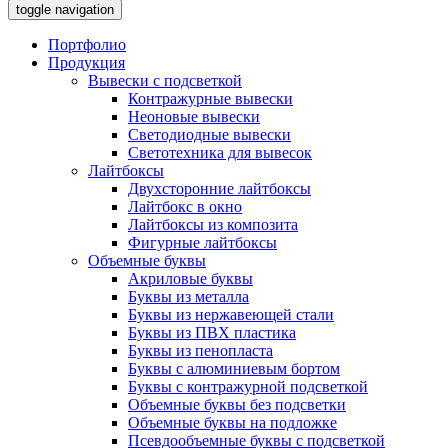
toggle navigation
Портфолио
Продукция
Вывески с подсветкой
Контражурные вывески
Неоновые вывески
Светодиодные вывески
Светотехника для вывесок
Лайтбоксы
Двухсторонние лайтбоксы
Лайтбокс в окно
Лайтбоксы из композита
Фигурные лайтбоксы
Объемные буквы
Акриловые буквы
Буквы из металла
Буквы из нержавеющей стали
Буквы из ПВХ пластика
Буквы из пенопласта
Буквы с алюминиевым бортом
Буквы с контражурной подсветкой
Объемные буквы без подсветки
Объемные буквы на подложке
Псевдообъемные буквы с подсветкой