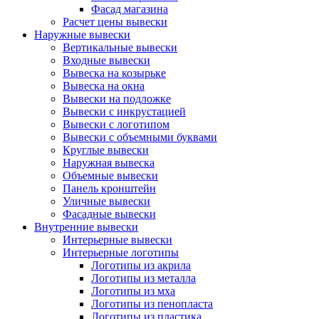
Фасад магазина
Расчет цены вывески
Наружные вывески
Вертикальные вывески
Входные вывески
Вывеска на козырьке
Вывеска на окна
Вывески на подложке
Вывески с инкрустацией
Вывески с логотипом
Вывески с объемными буквами
Круглые вывески
Наружная вывеска
Объемные вывески
Панель кронштейн
Уличные вывески
Фасадные вывески
Внутренние вывески
Интерьерные вывески
Интерьерные логотипы
Логотипы из акрила
Логотипы из металла
Логотипы из мха
Логотипы из пенопласта
Логотипы из пластика