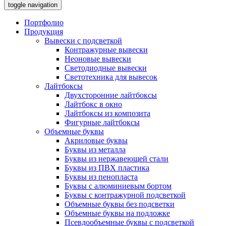
toggle navigation
Портфолио
Продукция
Вывески с подсветкой
Контражурные вывески
Неоновые вывески
Светодиодные вывески
Светотехника для вывесок
Лайтбоксы
Двухсторонние лайтбоксы
Лайтбокс в окно
Лайтбоксы из композита
Фигурные лайтбоксы
Объемные буквы
Акриловые буквы
Буквы из металла
Буквы из нержавеющей стали
Буквы из ПВХ пластика
Буквы из пенопласта
Буквы с алюминиевым бортом
Буквы с контражурной подсветкой
Объемные буквы без подсветки
Объемные буквы на подложке
Псевдообъемные буквы с подсветкой