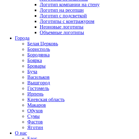
Логотип компании на стену
Логотип на ресепшн
Логотип с подсветкой
Логотипы с контражуром
Неоновые логотипы
Объемные логотипы
Города
Белая Церковь
Борисполь
Бородянка
Боярка
Бровары
Буча
Васильков
Вышгород
Гостомель
Ирпень
Киевская область
Макаров
Обухов
Сумы
Фастов
Яготин
О нас
Блог