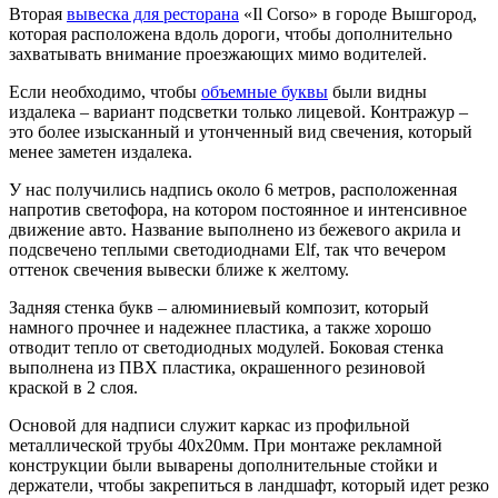
Вторая
вывеска для ресторана
«Il Corso» в городе Вышгород,
которая расположена вдоль дороги, чтобы дополнительно
захватывать внимание проезжающих мимо водителей.
Если необходимо, чтобы
объемные буквы
были видны
издалека – вариант подсветки только лицевой. Контражур –
это более изысканный и утонченный вид свечения, который
менее заметен издалека.
У нас получились надпись около 6 метров, расположенная
напротив светофора, на котором постоянное и интенсивное
движение авто. Название выполнено из бежевого акрила и
подсвечено теплыми светодиоднами Elf, так что вечером
оттенок свечения вывески ближе к желтому.
Задняя стенка букв – алюминиевый композит, который
намного прочнее и надежнее пластика, а также хорошо
отводит тепло от светодиодных модулей. Боковая стенка
выполнена из ПВХ пластика, окрашенного резиновой
краской в 2 слоя.
Основой для надписи служит каркас из профильной
металлической трубы 40х20мм. При монтаже рекламной
конструкции были выварены дополнительные стойки и
держатели, чтобы закрепиться в ландшафт, который идет резко