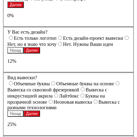
Далее
0%
У Вас есть дизайн?
Есть только логотип
Есть дизайн-проект вывески
Нет, но я знаю что хочу
Нет. Нужны Ваши идеи
Назад
Далее
12%
Вид вывески?
Oбъемные буквы
Oбъемные буквы на основе
Вывеска со сквозной фрезеровкой
Вывеска с
инкрустацией акрила
Лайтбокс
Буквы на
прозрачной основе
Неоновая вывеска
Вывеска с
разными технологиями
Назад
Далее
25%