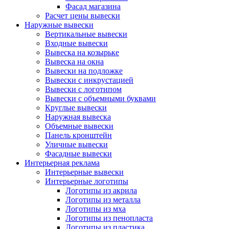
Фасад магазина
Расчет цены вывески
Наружные вывески
Вертикальные вывески
Входные вывески
Вывеска на козырьке
Вывеска на окна
Вывески на подложке
Вывески с инкрустацией
Вывески с логотипом
Вывески с объемными буквами
Круглые вывески
Наружная вывеска
Объемные вывески
Панель кронштейн
Уличные вывески
Фасадные вывески
Интерьерная реклама
Интерьерные вывески
Интерьерные логотипы
Логотипы из акрила
Логотипы из металла
Логотипы из мха
Логотипы из пенопласта
Логотипы из пластика