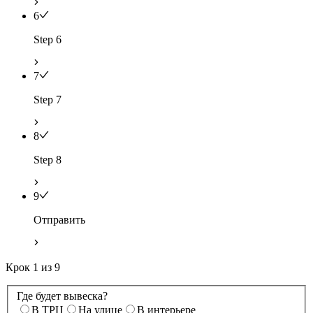
6
Step 6
7
Step 7
8
Step 8
9
Отправить
Крок
1
из
9
Где будет вывеска?
В ТРЦ
На улице
В интерьере