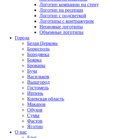
Логотип компании на стену
Логотип на ресепшн
Логотип с подсветкой
Логотипы с контражуром
Неоновые логотипы
Объемные логотипы
Города
Белая Церковь
Борисполь
Бородянка
Боярка
Бровары
Буча
Васильков
Вышгород
Гостомель
Ирпень
Киевская область
Макаров
Обухов
Сумы
Фастов
Яготин
О нас
Блог