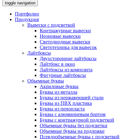
toggle navigation
Портфолио
Продукция
Вывески с подсветкой
Контражурные вывески
Неоновые вывески
Светодиодные вывески
Светотехника для вывесок
Лайтбоксы
Двухсторонние лайтбоксы
Лайтбокс в окно
Лайтбоксы из композита
Фигурные лайтбоксы
Объемные буквы
Акриловые буквы
Буквы из металла
Буквы из нержавеющей стали
Буквы из ПВХ пластика
Буквы из пенопласта
Буквы с алюминиевым бортом
Буквы с контражурной подсветкой
Объемные буквы без подсветки
Объемные буквы на подложке
Псевдообъемные буквы с подсветкой