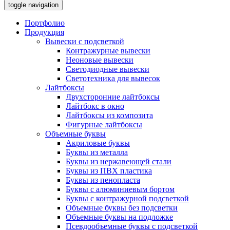
toggle navigation
Портфолио
Продукция
Вывески с подсветкой
Контражурные вывески
Неоновые вывески
Светодиодные вывески
Светотехника для вывесок
Лайтбоксы
Двухсторонние лайтбоксы
Лайтбокс в окно
Лайтбоксы из композита
Фигурные лайтбоксы
Объемные буквы
Акриловые буквы
Буквы из металла
Буквы из нержавеющей стали
Буквы из ПВХ пластика
Буквы из пенопласта
Буквы с алюминиевым бортом
Буквы с контражурной подсветкой
Объемные буквы без подсветки
Объемные буквы на подложке
Псевдообъемные буквы с подсветкой