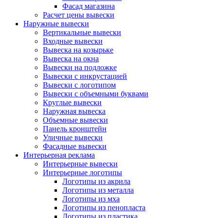
Фасад магазина
Расчет цены вывески
Наружные вывески
Вертикальные вывески
Входные вывески
Вывеска на козырьке
Вывеска на окна
Вывески на подложке
Вывески с инкрустацией
Вывески с логотипом
Вывески с объемными буквами
Круглые вывески
Наружная вывеска
Объемные вывески
Панель кронштейн
Уличные вывески
Фасадные вывески
Интерьерная реклама
Интерьерные вывески
Интерьерные логотипы
Логотипы из акрила
Логотипы из металла
Логотипы из мха
Логотипы из пенопласта
Логотипы из пластика