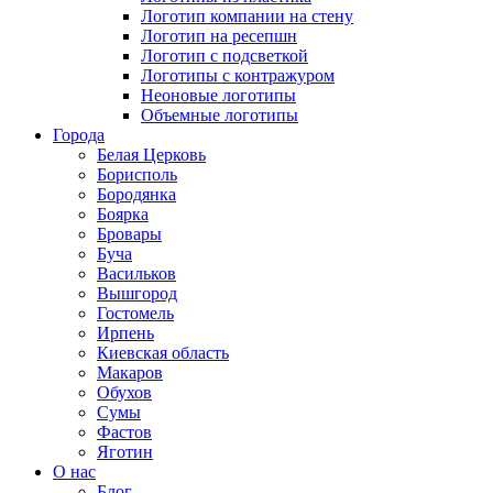
Логотип компании на стену
Логотип на ресепшн
Логотип с подсветкой
Логотипы с контражуром
Неоновые логотипы
Объемные логотипы
Города
Белая Церковь
Борисполь
Бородянка
Боярка
Бровары
Буча
Васильков
Вышгород
Гостомель
Ирпень
Киевская область
Макаров
Обухов
Сумы
Фастов
Яготин
О нас
Блог