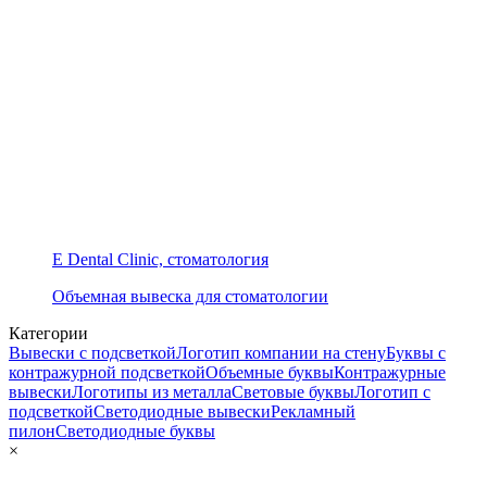
E Dental Clinic, стоматология
Объемная вывеска для стоматологии
Категории
Вывески с подсветкой
Логотип компании на стену
Буквы с
контражурной подсветкой
Объемные буквы
Контражурные
вывески
Логотипы из металла
Световые буквы
Логотип с
подсветкой
Светодиодные вывески
Рекламный
пилон
Светодиодные буквы
×