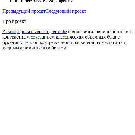
Клиент:
Jazz Kava, кофейня
Предыдущий проект
Следующий проект
Про проєкт
Атмосферная вывеска для кафе
в виде виниловой пластинки с
контрастным сочетанием классических объемных букв с
буквами с теплой контражурной подсветкой из композита и
медным алюминиевым бортом.