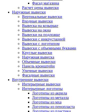
Фасад магазина
Расчет цены вывески
Наружные вывески
Вертикальные вывески
Входные вывески
Вывеска на козырьке
Вывеска на окна
Вывески на подложке
Вывески с инкрустацией
Вывески с логотипом
Вывески с объемными буквами
Круглые вывески
Наружная вывеска
Объемные вывески
Панель кронштейн
Уличные вывески
Фасадные вывески
Внутренние вывески
Интерьерные вывески
Интерьерные логотипы
Логотипы из акрила
Логотипы из металла
Логотипы из мха
Логотипы из пенопласта
Логотипы из пластика