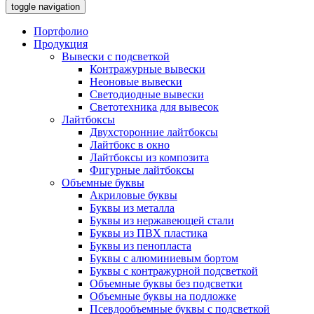
toggle navigation
Портфолио
Продукция
Вывески с подсветкой
Контражурные вывески
Неоновые вывески
Светодиодные вывески
Светотехника для вывесок
Лайтбоксы
Двухсторонние лайтбоксы
Лайтбокс в окно
Лайтбоксы из композита
Фигурные лайтбоксы
Объемные буквы
Акриловые буквы
Буквы из металла
Буквы из нержавеющей стали
Буквы из ПВХ пластика
Буквы из пенопласта
Буквы с алюминиевым бортом
Буквы с контражурной подсветкой
Объемные буквы без подсветки
Объемные буквы на подложке
Псевдообъемные буквы с подсветкой