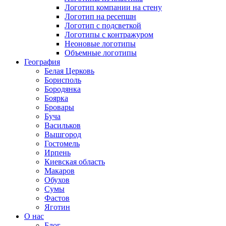
Логотип компании на стену
Логотип на ресепшн
Логотип с подсветкой
Логотипы с контражуром
Неоновые логотипы
Объемные логотипы
География
Белая Церковь
Борисполь
Бородянка
Боярка
Бровары
Буча
Васильков
Вышгород
Гостомель
Ирпень
Киевская область
Макаров
Обухов
Сумы
Фастов
Яготин
О нас
Блог