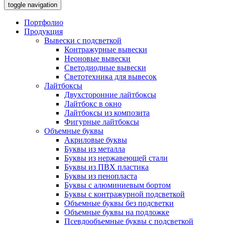
toggle navigation
Портфолио
Продукция
Вывески с подсветкой
Контражурные вывески
Неоновые вывески
Светодиодные вывески
Светотехника для вывесок
Лайтбоксы
Двухсторонние лайтбоксы
Лайтбокс в окно
Лайтбоксы из композита
Фигурные лайтбоксы
Объемные буквы
Акриловые буквы
Буквы из металла
Буквы из нержавеющей стали
Буквы из ПВХ пластика
Буквы из пенопласта
Буквы с алюминиевым бортом
Буквы с контражурной подсветкой
Объемные буквы без подсветки
Объемные буквы на подложке
Псевдообъемные буквы с подсветкой