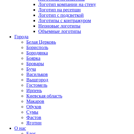
Логотип компании на стену
Логотип на ресепшн
Логотип с подсветкой
Логотипы с контражуром
Неоновые логотипы
Объемные логотипы
Города
Белая Церковь
Борисполь
Бородянка
Боярка
Бровары
Буча
Васильков
Вышгород
Гостомель
Ирпень
Киевская область
Макаров
Обухов
Сумы
Фастов
Яготин
О нас
Блог