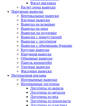
Фасад магазина
Расчет цены вывески
Наружные вывески
Вертикальные вывески
Входные вывески
Вывеска на козырьке
Вывеска на окна
Вывески на подложке
Вывески с инкрустацией
Вывески с логотипом
Вывески с объемными буквами
Круглые вывески
Наружная вывеска
Объемные вывески
Панель кронштейн
Уличные вывески
Фасадные вывески
Интерьерная реклама
Интерьерные вывески
Интерьерные логотипы
Логотипы из акрила
Логотипы из металла
Логотипы из мха
Логотипы из пенопласта
Логотипы из пластика