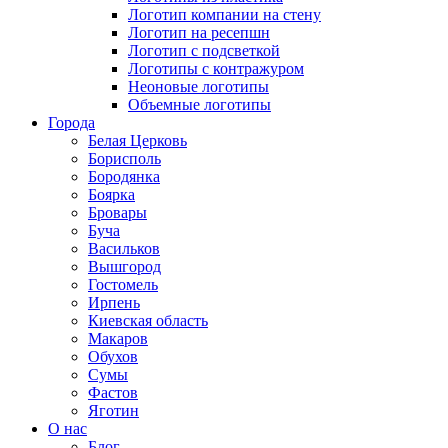
Логотип компании на стену
Логотип на ресепшн
Логотип с подсветкой
Логотипы с контражуром
Неоновые логотипы
Объемные логотипы
Города
Белая Церковь
Борисполь
Бородянка
Боярка
Бровары
Буча
Васильков
Вышгород
Гостомель
Ирпень
Киевская область
Макаров
Обухов
Сумы
Фастов
Яготин
О нас
Блог