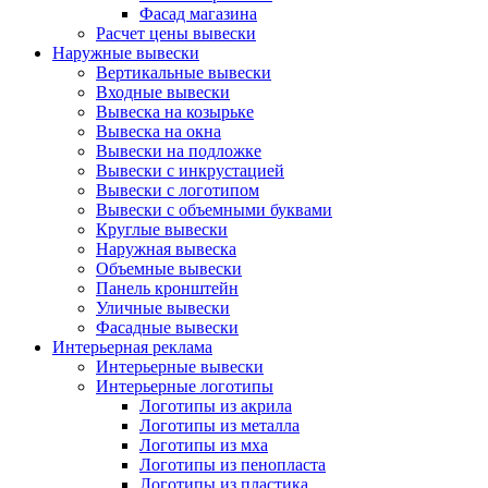
Фасад магазина
Расчет цены вывески
Наружные вывески
Вертикальные вывески
Входные вывески
Вывеска на козырьке
Вывеска на окна
Вывески на подложке
Вывески с инкрустацией
Вывески с логотипом
Вывески с объемными буквами
Круглые вывески
Наружная вывеска
Объемные вывески
Панель кронштейн
Уличные вывески
Фасадные вывески
Интерьерная реклама
Интерьерные вывески
Интерьерные логотипы
Логотипы из акрила
Логотипы из металла
Логотипы из мха
Логотипы из пенопласта
Логотипы из пластика