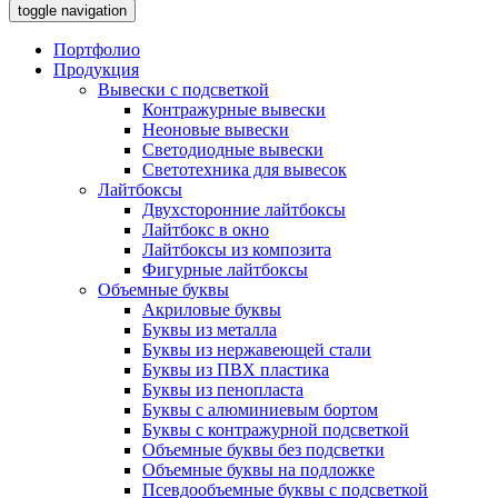
toggle navigation
Портфолио
Продукция
Вывески с подсветкой
Контражурные вывески
Неоновые вывески
Светодиодные вывески
Светотехника для вывесок
Лайтбоксы
Двухсторонние лайтбоксы
Лайтбокс в окно
Лайтбоксы из композита
Фигурные лайтбоксы
Объемные буквы
Акриловые буквы
Буквы из металла
Буквы из нержавеющей стали
Буквы из ПВХ пластика
Буквы из пенопласта
Буквы с алюминиевым бортом
Буквы с контражурной подсветкой
Объемные буквы без подсветки
Объемные буквы на подложке
Псевдообъемные буквы с подсветкой