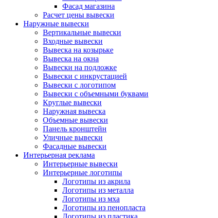
Фасад магазина
Расчет цены вывески
Наружные вывески
Вертикальные вывески
Входные вывески
Вывеска на козырьке
Вывеска на окна
Вывески на подложке
Вывески с инкрустацией
Вывески с логотипом
Вывески с объемными буквами
Круглые вывески
Наружная вывеска
Объемные вывески
Панель кронштейн
Уличные вывески
Фасадные вывески
Интерьерная реклама
Интерьерные вывески
Интерьерные логотипы
Логотипы из акрила
Логотипы из металла
Логотипы из мха
Логотипы из пенопласта
Логотипы из пластика