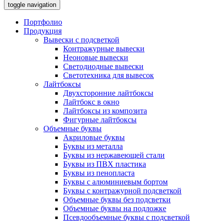
toggle navigation
Портфолио
Продукция
Вывески с подсветкой
Контражурные вывески
Неоновые вывески
Светодиодные вывески
Светотехника для вывесок
Лайтбоксы
Двухсторонние лайтбоксы
Лайтбокс в окно
Лайтбоксы из композита
Фигурные лайтбоксы
Объемные буквы
Акриловые буквы
Буквы из металла
Буквы из нержавеющей стали
Буквы из ПВХ пластика
Буквы из пенопласта
Буквы с алюминиевым бортом
Буквы с контражурной подсветкой
Объемные буквы без подсветки
Объемные буквы на подложке
Псевдообъемные буквы с подсветкой