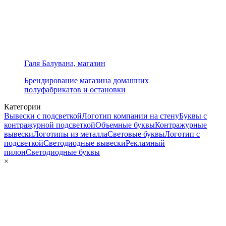
Галя Балувана, магазин
Брендирование магазина домашних
полуфабрикатов и остановки
Категории
Вывески с подсветкой
Логотип компании на стену
Буквы с
контражурной подсветкой
Объемные буквы
Контражурные
вывески
Логотипы из металла
Световые буквы
Логотип с
подсветкой
Светодиодные вывески
Рекламный
пилон
Светодиодные буквы
×