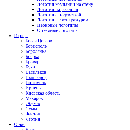
Логотип компании на стену
Логотип на ресепшн
Логотип с подсветкой
Логотипы с контражуром
Неоновые логотипы
Объемные логотипы
Города
Белая Церковь
Борисполь
Бородянка
Боярка
Бровары
Буча
Васильков
Вышгород
Гостомель
Ирпень
Киевская область
Макаров
Обухов
Сумы
Фастов
Яготин
О нас
Блог