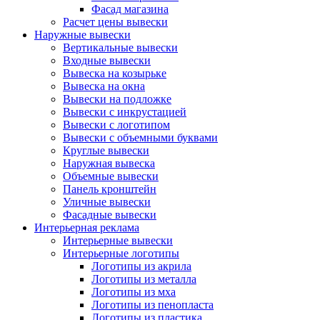
Фасад магазина
Расчет цены вывески
Наружные вывески
Вертикальные вывески
Входные вывески
Вывеска на козырьке
Вывеска на окна
Вывески на подложке
Вывески с инкрустацией
Вывески с логотипом
Вывески с объемными буквами
Круглые вывески
Наружная вывеска
Объемные вывески
Панель кронштейн
Уличные вывески
Фасадные вывески
Интерьерная реклама
Интерьерные вывески
Интерьерные логотипы
Логотипы из акрила
Логотипы из металла
Логотипы из мха
Логотипы из пенопласта
Логотипы из пластика