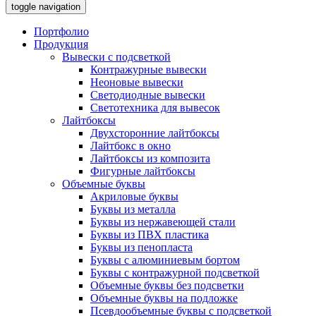
toggle navigation
Портфолио
Продукция
Вывески с подсветкой
Контражурные вывески
Неоновые вывески
Светодиодные вывески
Светотехника для вывесок
Лайтбоксы
Двухсторонние лайтбоксы
Лайтбокс в окно
Лайтбоксы из композита
Фигурные лайтбоксы
Объемные буквы
Акриловые буквы
Буквы из металла
Буквы из нержавеющей стали
Буквы из ПВХ пластика
Буквы из пенопласта
Буквы с алюминиевым бортом
Буквы с контражурной подсветкой
Объемные буквы без подсветки
Объемные буквы на подложке
Псевдообъемные буквы с подсветкой