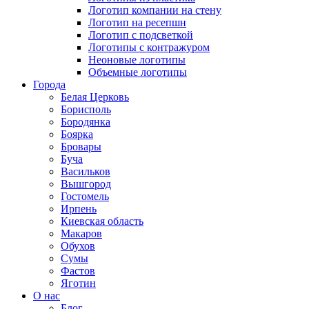
Логотип компании на стену
Логотип на ресепшн
Логотип с подсветкой
Логотипы с контражуром
Неоновые логотипы
Объемные логотипы
Города
Белая Церковь
Борисполь
Бородянка
Боярка
Бровары
Буча
Васильков
Вышгород
Гостомель
Ирпень
Киевская область
Макаров
Обухов
Сумы
Фастов
Яготин
О нас
Блог