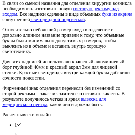
В связи со сменой названия для отделения хирургии возникла
необходимость изготовить новую
световую рекламу над
входом
. Все надписи сделаны в виде объемных
букв из акрила
с внутренней
светодиодной подсветкой
.
Относительно небольшой размер входа в отделение и
довольно длинное название привели к тому, что объемные
буквы были минимально допустимых размеров, чтобы
выклеить из в объеме и вставить внутрь хорошую
светотехнику.
Для всех надписей использовали крашеный алюминиевый
борт глубиной 40мм и красный акрил 3мм для лицевой
стенки. Красные светодиоды внутри каждой буквы добавили
сочности подсветки.
Фирменный знак отделения перенесли без изменений со
старой рекламы – заказчик захотел его оставить как есть. В
результате получилось четкая и яркая
вывеска для
медицинского центра
, какой она и должна быть.
Расчет вывески онлайн
1