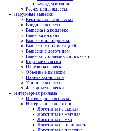
Фасад магазина
Расчет цены вывески
Наружные вывески
Вертикальные вывески
Входные вывески
Вывеска на козырьке
Вывеска на окна
Вывески на подложке
Вывески с инкрустацией
Вывески с логотипом
Вывески с объемными буквами
Круглые вывески
Наружная вывеска
Объемные вывески
Панель кронштейн
Уличные вывески
Фасадные вывески
Интерьерная реклама
Интерьерные вывески
Интерьерные логотипы
Логотипы из акрила
Логотипы из металла
Логотипы из мха
Логотипы из пенопласта
Логотипы из пластика