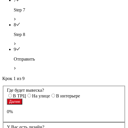
7
Step 7
8
Step 8
9
Отправить
Крок
1
из
9
Где будет вывеска?
В ТРЦ
На улице
В интерьере
Далее
0%
У Вас есть дизайн?