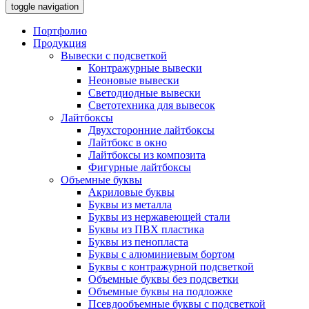
toggle navigation
Портфолио
Продукция
Вывески с подсветкой
Контражурные вывески
Неоновые вывески
Светодиодные вывески
Светотехника для вывесок
Лайтбоксы
Двухсторонние лайтбоксы
Лайтбокс в окно
Лайтбоксы из композита
Фигурные лайтбоксы
Объемные буквы
Акриловые буквы
Буквы из металла
Буквы из нержавеющей стали
Буквы из ПВХ пластика
Буквы из пенопласта
Буквы с алюминиевым бортом
Буквы с контражурной подсветкой
Объемные буквы без подсветки
Объемные буквы на подложке
Псевдообъемные буквы с подсветкой