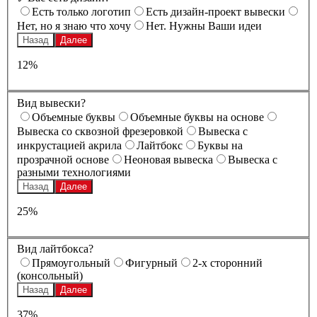
Есть только логотип
Есть дизайн-проект вывески
Нет, но я знаю что хочу
Нет. Нужны Ваши идеи
Назад
Далее
12%
Вид вывески?
Oбъемные буквы
Oбъемные буквы на основе
Вывеска со сквозной фрезеровкой
Вывеска с
инкрустацией акрила
Лайтбокс
Буквы на
прозрачной основе
Неоновая вывеска
Вывеска с
разными технологиями
Назад
Далее
25%
Вид лайтбокса?
Прямоугольный
Фигурный
2-х сторонний
(консольный)
Назад
Далее
37%