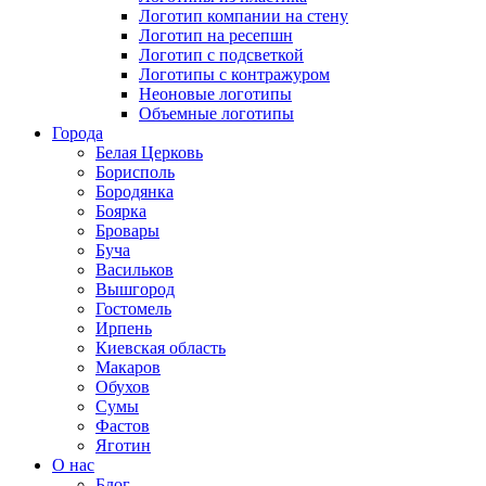
Логотип компании на стену
Логотип на ресепшн
Логотип с подсветкой
Логотипы с контражуром
Неоновые логотипы
Объемные логотипы
Города
Белая Церковь
Борисполь
Бородянка
Боярка
Бровары
Буча
Васильков
Вышгород
Гостомель
Ирпень
Киевская область
Макаров
Обухов
Сумы
Фастов
Яготин
О нас
Блог