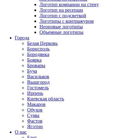
Логотип компании на стену
Логотип на ресепшн
Логотип с подсветкой
Логотипы с контражуром
Неоновые логотипы
Объемные логотипы
Города
Белая Церковь
Борисполь
Бородянка
Боярка
Бровары
Буча
Васильков
Вышгород
Гостомель
Ирпень
Киевская область
Макаров
Обухов
Сумы
Фастов
Яготин
О нас
Блог