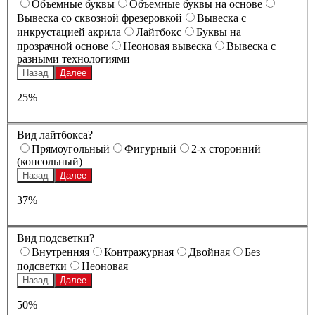
Oбъемные буквы
Oбъемные буквы на основе
Вывеска со сквозной фрезеровкой
Вывеска с
инкрустацией акрила
Лайтбокс
Буквы на
прозрачной основе
Неоновая вывеска
Вывеска с
разными технологиями
Назад
Далее
25%
Вид лайтбокса?
Прямоугольный
Фигурный
2-х сторонний
(консольный)
Назад
Далее
37%
Вид подсветки?
Внутренняя
Контражурная
Двойная
Без
подсветки
Неоновая
Назад
Далее
50%