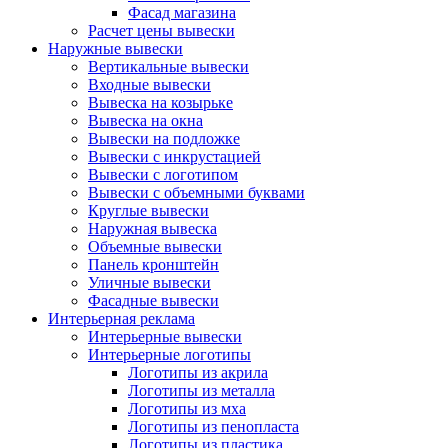
Фасад магазина
Расчет цены вывески
Наружные вывески
Вертикальные вывески
Входные вывески
Вывеска на козырьке
Вывеска на окна
Вывески на подложке
Вывески с инкрустацией
Вывески с логотипом
Вывески с объемными буквами
Круглые вывески
Наружная вывеска
Объемные вывески
Панель кронштейн
Уличные вывески
Фасадные вывески
Интерьерная реклама
Интерьерные вывески
Интерьерные логотипы
Логотипы из акрила
Логотипы из металла
Логотипы из мха
Логотипы из пенопласта
Логотипы из пластика