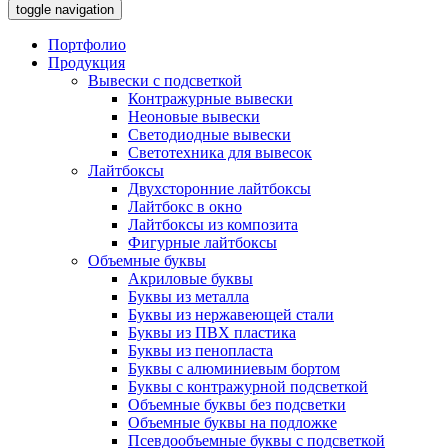
toggle navigation
Портфолио
Продукция
Вывески с подсветкой
Контражурные вывески
Неоновые вывески
Светодиодные вывески
Светотехника для вывесок
Лайтбоксы
Двухсторонние лайтбоксы
Лайтбокс в окно
Лайтбоксы из композита
Фигурные лайтбоксы
Объемные буквы
Акриловые буквы
Буквы из металла
Буквы из нержавеющей стали
Буквы из ПВХ пластика
Буквы из пенопласта
Буквы с алюминиевым бортом
Буквы с контражурной подсветкой
Объемные буквы без подсветки
Объемные буквы на подложке
Псевдообъемные буквы с подсветкой