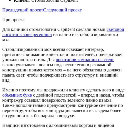
Клиент
: Стоматология CapiDent
Предыдущий проект
Следующий проект
Про проект
Для клиники стоматологии CapiDent сделали новый
световой
логотип в зоне ресепншн
на панно из стабилизированного
мха.
Стабилизированный мох всегда освежает интерьер,
притягивая внимание клиентов и посетителей, подчеркивает
уникальность и стиль. Для
логотипов компании на стене
важно учитывать нюансы подсветки: если в рекламной
конструкции применяется мох – на него обязательно должен
падать свет, чтобы подчеркивать его структуру и внешний
вид.
Именно поэтому мы предложили клиенту сделать лого в виде
объемных букв
с двойной подсветкой – вперед и назад, чтобы
контражур освещал поверхность зеленого панно из мха.
Также дополнительно предусмотрели контурное свечение по
периметру, чтобы вся конструкция вывески выглядела более
воздушно и как бы парила в воздухе.
Надписи изготовлена с алюминиевым бортом и лицевой