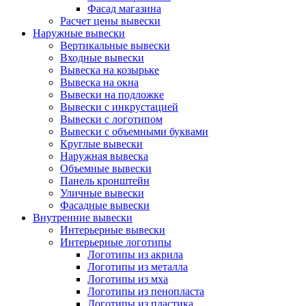
Фасад магазина
Расчет цены вывески
Наружные вывески
Вертикальные вывески
Входные вывески
Вывеска на козырьке
Вывеска на окна
Вывески на подложке
Вывески с инкрустацией
Вывески с логотипом
Вывески с объемными буквами
Круглые вывески
Наружная вывеска
Объемные вывески
Панель кронштейн
Уличные вывески
Фасадные вывески
Внутренние вывески
Интерьерные вывески
Интерьерные логотипы
Логотипы из акрила
Логотипы из металла
Логотипы из мха
Логотипы из пенопласта
Логотипы из пластика