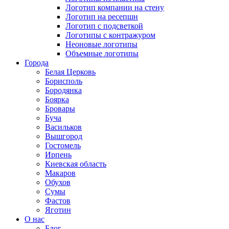
Логотип компании на стену
Логотип на ресепшн
Логотип с подсветкой
Логотипы с контражуром
Неоновые логотипы
Объемные логотипы
Города
Белая Церковь
Борисполь
Бородянка
Боярка
Бровары
Буча
Васильков
Вышгород
Гостомель
Ирпень
Киевская область
Макаров
Обухов
Сумы
Фастов
Яготин
О нас
Блог