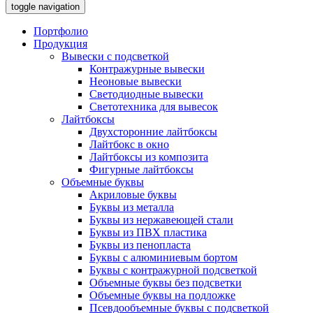
toggle navigation
Портфолио
Продукция
Вывески с подсветкой
Контражурные вывески
Неоновые вывески
Светодиодные вывески
Светотехника для вывесок
Лайтбоксы
Двухсторонние лайтбоксы
Лайтбокс в окно
Лайтбоксы из композита
Фигурные лайтбоксы
Объемные буквы
Акриловые буквы
Буквы из металла
Буквы из нержавеющей стали
Буквы из ПВХ пластика
Буквы из пенопласта
Буквы с алюминиевым бортом
Буквы с контражурной подсветкой
Объемные буквы без подсветки
Объемные буквы на подложке
Псевдообъемные буквы с подсветкой