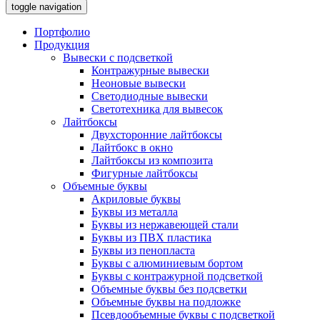
toggle navigation
Портфолио
Продукция
Вывески с подсветкой
Контражурные вывески
Неоновые вывески
Светодиодные вывески
Светотехника для вывесок
Лайтбоксы
Двухсторонние лайтбоксы
Лайтбокс в окно
Лайтбоксы из композита
Фигурные лайтбоксы
Объемные буквы
Акриловые буквы
Буквы из металла
Буквы из нержавеющей стали
Буквы из ПВХ пластика
Буквы из пенопласта
Буквы с алюминиевым бортом
Буквы с контражурной подсветкой
Объемные буквы без подсветки
Объемные буквы на подложке
Псевдообъемные буквы с подсветкой