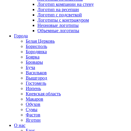
Логотип компании на стену
Логотип на ресепшн
Логотип с подсветкой
Логотипы с контражуром
Неоновые логотипы
Объемные логотипы
Города
Белая Церковь
Борисполь
Бородянка
Боярка
Бровары
Буча
Васильков
Вышгород
Гостомель
Ирпень
Киевская область
Макаров
Обухов
Сумы
Фастов
Яготин
О нас
Блог