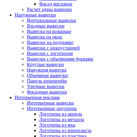
Фасад магазина
Расчет цены вывески
Наружные вывески
Вертикальные вывески
Входные вывески
Вывеска на козырьке
Вывеска на окна
Вывески на подложке
Вывески с инкрустацией
Вывески с логотипом
Вывески с объемными буквами
Круглые вывески
Наружная вывеска
Объемные вывески
Панель кронштейн
Уличные вывески
Фасадные вывески
Интерьерная реклама
Интерьерные вывески
Интерьерные логотипы
Логотипы из акрила
Логотипы из металла
Логотипы из мха
Логотипы из пенопласта
Логотипы из пластика