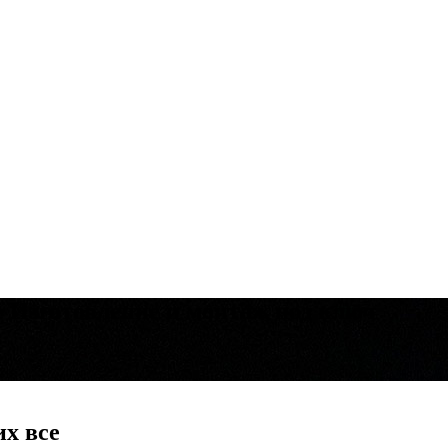
е
Изготовление и монтаж под ключ
их все