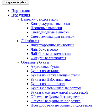
toggle navigation
Портфолио
Продукция
Вывески с подсветкой
Контражурные вывески
Неоновые вывески
Светодиодные вывески
Светотехника для вывесок
Лайтбоксы
Двухсторонние лайтбоксы
Лайтбокс в окно
Лайтбоксы из композита
Фигурные лайтбоксы
Объемные буквы
Акриловые буквы
Буквы из металла
Буквы из нержавеющей стали
Буквы из ПВХ пластика
Буквы из пенопласта
Буквы с алюминиевым бортом
Буквы с контражурной подсветкой
Объемные буквы без подсветки
Объемные буквы на подложке
Псевдообъемные буквы с подсветкой