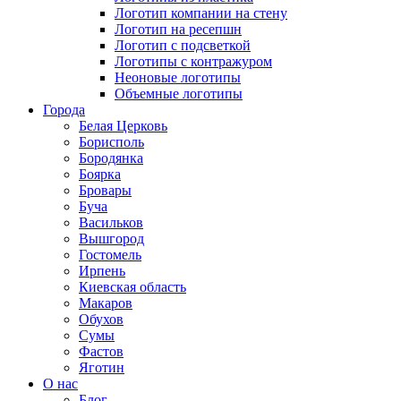
Логотип компании на стену
Логотип на ресепшн
Логотип с подсветкой
Логотипы с контражуром
Неоновые логотипы
Объемные логотипы
Города
Белая Церковь
Борисполь
Бородянка
Боярка
Бровары
Буча
Васильков
Вышгород
Гостомель
Ирпень
Киевская область
Макаров
Обухов
Сумы
Фастов
Яготин
О нас
Блог