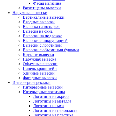
Фасад магазина
Расчет цены вывески
Наружные вывески
Вертикальные вывески
Входные вывески
Вывеска на козырьке
Вывеска на окна
Вывески на подложке
Вывески с инкрустацией
Вывески с логотипом
Вывески с объемными буквами
Круглые вывески
Наружная вывеска
Объемные вывески
Панель кронштейн
Уличные вывески
Фасадные вывески
Интерьерная реклама
Интерьерные вывески
Интерьерные логотипы
Логотипы из акрила
Логотипы из металла
Логотипы из мха
Логотипы из пенопласта
Логотипы из пластика