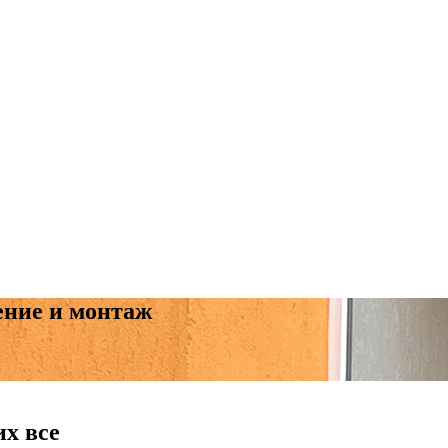
ение и монтаж
их все