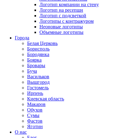
Логотип компании на стену
Логотип на ресепшн
Логотип с подсветкой
Логотипы с контражуром
Неоновые логотипы
Объемные логотипы
Города
Белая Церковь
Борисполь
Бородянка
Боярка
Бровары
Буча
Васильков
Вышгород
Гостомель
Ирпень
Киевская область
Макаров
Обухов
Сумы
Фастов
Яготин
О нас
Блог