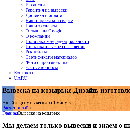
Вакансии
Гарантия на вывески
Доставка и оплата
Наши проекты на карте
Наши эксперты
Отзывы на Google
О компании
Политика конфиденциальности
Пользовательское соглашение
Реквизиты
Сертификаты материалов
Фото с производства
Частые вопросы
Контакты
UA
RU
Вывеска на козырьке
Дизайн, изготовл
Узнайте цену вывески за 1 минуту
Расчет онлайн
Главная
Вывеска на козырьке
Мы делаем только вывески и знаем о н