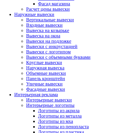
Фасад магазина
Расчет цены вывески
Наружные вывески
Вертикальные вывески
Входные вывески
Вывеска на козырьке
Вывеска на окна
Вывески на подложке
Вывески с инкрустацией
Вывески с логотипом
Вывески с объемными буквами
Круглые вывески
Наружная вывеска
Объемные вывески
Панель кронштейн
Уличные вывески
Фасадные вывески
Интерьерная реклама
Интерьерные вывески
Интерьерные логотипы
Логотипы из акрила
Логотипы из металла
Логотипы из мха
Логотипы из пенопласта
Логотипы из пластика