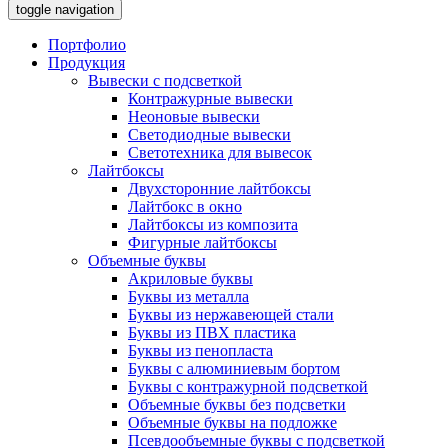
toggle navigation
Портфолио
Продукция
Вывески с подсветкой
Контражурные вывески
Неоновые вывески
Светодиодные вывески
Светотехника для вывесок
Лайтбоксы
Двухсторонние лайтбоксы
Лайтбокс в окно
Лайтбоксы из композита
Фигурные лайтбоксы
Объемные буквы
Акриловые буквы
Буквы из металла
Буквы из нержавеющей стали
Буквы из ПВХ пластика
Буквы из пенопласта
Буквы с алюминиевым бортом
Буквы с контражурной подсветкой
Объемные буквы без подсветки
Объемные буквы на подложке
Псевдообъемные буквы с подсветкой