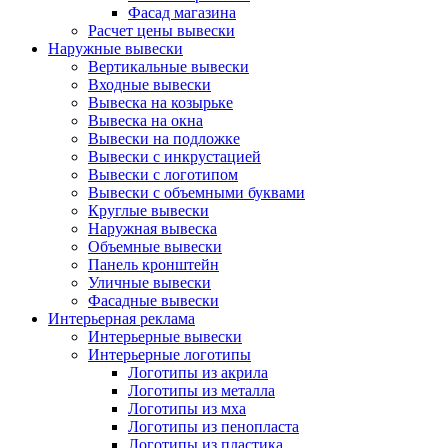
Фасад магазина
Расчет цены вывески
Наружные вывески
Вертикальные вывески
Входные вывески
Вывеска на козырьке
Вывеска на окна
Вывески на подложке
Вывески с инкрустацией
Вывески с логотипом
Вывески с объемными буквами
Круглые вывески
Наружная вывеска
Объемные вывески
Панель кронштейн
Уличные вывески
Фасадные вывески
Интерьерная реклама
Интерьерные вывески
Интерьерные логотипы
Логотипы из акрила
Логотипы из металла
Логотипы из мха
Логотипы из пенопласта
Логотипы из пластика