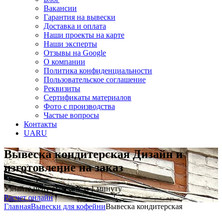
Вакансии
Гарантия на вывески
Доставка и оплата
Наши проекты на карте
Наши эксперты
Отзывы на Google
О компании
Политика конфиденциальности
Пользовательское соглашение
Реквизиты
Сертификаты материалов
Фото с производства
Частые вопросы
Контакты
UA
RU
Вывеска кондитерская
Дизайн и
изготовление на заказ
Узнайте цену вывески за 1 минуту
Расчет онлайн
Главная
Вывески для кофейни
Вывеска кондитерская