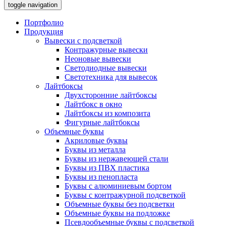
toggle navigation
Портфолио
Продукция
Вывески с подсветкой
Контражурные вывески
Неоновые вывески
Светодиодные вывески
Светотехника для вывесок
Лайтбоксы
Двухсторонние лайтбоксы
Лайтбокс в окно
Лайтбоксы из композита
Фигурные лайтбоксы
Объемные буквы
Акриловые буквы
Буквы из металла
Буквы из нержавеющей стали
Буквы из ПВХ пластика
Буквы из пенопласта
Буквы с алюминиевым бортом
Буквы с контражурной подсветкой
Объемные буквы без подсветки
Объемные буквы на подложке
Псевдообъемные буквы с подсветкой