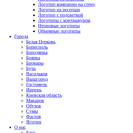
Логотип компании на стену
Логотип на ресепшн
Логотип с подсветкой
Логотипы с контражуром
Неоновые логотипы
Объемные логотипы
Города
Белая Церковь
Борисполь
Бородянка
Боярка
Бровары
Буча
Васильков
Вышгород
Гостомель
Ирпень
Киевская область
Макаров
Обухов
Сумы
Фастов
Яготин
О нас
Блог