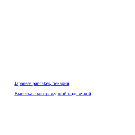
Japanese pancakes, пекарня
Вывеска с контражурной подсветкой