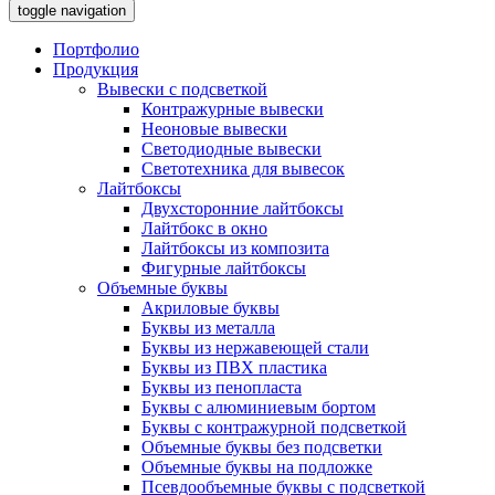
toggle navigation
Портфолио
Продукция
Вывески с подсветкой
Контражурные вывески
Неоновые вывески
Светодиодные вывески
Светотехника для вывесок
Лайтбоксы
Двухсторонние лайтбоксы
Лайтбокс в окно
Лайтбоксы из композита
Фигурные лайтбоксы
Объемные буквы
Акриловые буквы
Буквы из металла
Буквы из нержавеющей стали
Буквы из ПВХ пластика
Буквы из пенопласта
Буквы с алюминиевым бортом
Буквы с контражурной подсветкой
Объемные буквы без подсветки
Объемные буквы на подложке
Псевдообъемные буквы с подсветкой