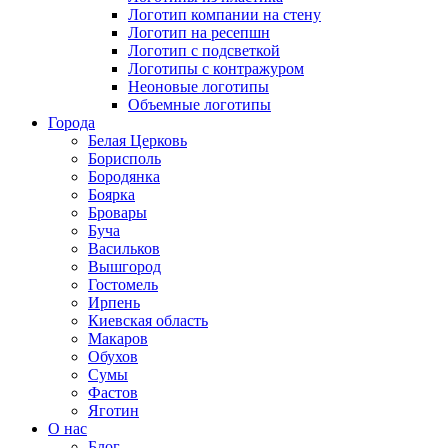
Логотип компании на стену
Логотип на ресепшн
Логотип с подсветкой
Логотипы с контражуром
Неоновые логотипы
Объемные логотипы
Города
Белая Церковь
Борисполь
Бородянка
Боярка
Бровары
Буча
Васильков
Вышгород
Гостомель
Ирпень
Киевская область
Макаров
Обухов
Сумы
Фастов
Яготин
О нас
Блог