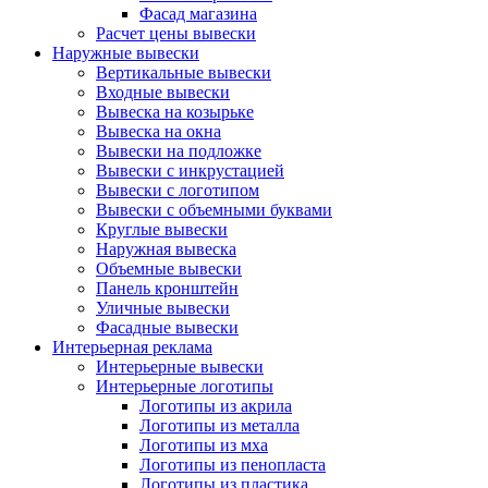
Фасад магазина
Расчет цены вывески
Наружные вывески
Вертикальные вывески
Входные вывески
Вывеска на козырьке
Вывеска на окна
Вывески на подложке
Вывески с инкрустацией
Вывески с логотипом
Вывески с объемными буквами
Круглые вывески
Наружная вывеска
Объемные вывески
Панель кронштейн
Уличные вывески
Фасадные вывески
Интерьерная реклама
Интерьерные вывески
Интерьерные логотипы
Логотипы из акрила
Логотипы из металла
Логотипы из мха
Логотипы из пенопласта
Логотипы из пластика