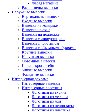
Фасад магазина
Расчет цены вывески
Наружные вывески
Вертикальные вывески
Входные вывески
Вывеска на козырьке
Вывеска на окна
Вывески на подложке
Вывески с инкрустацией
Вывески с логотипом
Вывески с объемными буквами
Круглые вывески
Наружная вывеска
Объемные вывески
Панель кронштейн
Уличные вывески
Фасадные вывески
Интерьерная реклама
Интерьерные вывески
Интерьерные логотипы
Логотипы из акрила
Логотипы из металла
Логотипы из мха
Логотипы из пенопласта
Логотипы из пластика