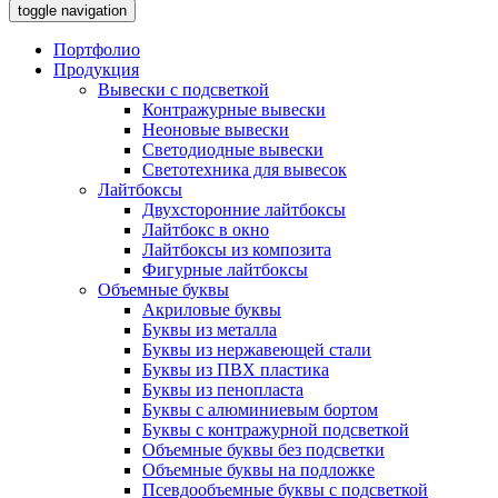
toggle navigation
Портфолио
Продукция
Вывески с подсветкой
Контражурные вывески
Неоновые вывески
Светодиодные вывески
Светотехника для вывесок
Лайтбоксы
Двухсторонние лайтбоксы
Лайтбокс в окно
Лайтбоксы из композита
Фигурные лайтбоксы
Объемные буквы
Акриловые буквы
Буквы из металла
Буквы из нержавеющей стали
Буквы из ПВХ пластика
Буквы из пенопласта
Буквы с алюминиевым бортом
Буквы с контражурной подсветкой
Объемные буквы без подсветки
Объемные буквы на подложке
Псевдообъемные буквы с подсветкой