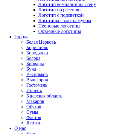
Логотип компании на стену
Логотип на ресепшн
Логотип с подсветкой
Логотипы с контражуром
Неоновые логотипы
Объемные логотипы
Города
Белая Церковь
Борисполь
Бородянка
Боярка
Бровары
Буча
Васильков
Вышгород
Гостомель
Ирпень
Киевская область
Макаров
Обухов
Сумы
Фастов
Яготин
О нас
Блог