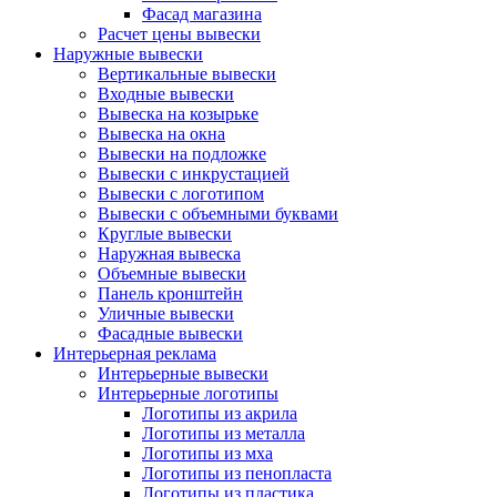
Фасад магазина
Расчет цены вывески
Наружные вывески
Вертикальные вывески
Входные вывески
Вывеска на козырьке
Вывеска на окна
Вывески на подложке
Вывески с инкрустацией
Вывески с логотипом
Вывески с объемными буквами
Круглые вывески
Наружная вывеска
Объемные вывески
Панель кронштейн
Уличные вывески
Фасадные вывески
Интерьерная реклама
Интерьерные вывески
Интерьерные логотипы
Логотипы из акрила
Логотипы из металла
Логотипы из мха
Логотипы из пенопласта
Логотипы из пластика