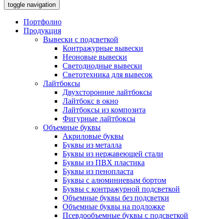
toggle navigation
Портфолио
Продукция
Вывески с подсветкой
Контражурные вывески
Неоновые вывески
Светодиодные вывески
Светотехника для вывесок
Лайтбоксы
Двухсторонние лайтбоксы
Лайтбокс в окно
Лайтбоксы из композита
Фигурные лайтбоксы
Объемные буквы
Акриловые буквы
Буквы из металла
Буквы из нержавеющей стали
Буквы из ПВХ пластика
Буквы из пенопласта
Буквы с алюминиевым бортом
Буквы с контражурной подсветкой
Объемные буквы без подсветки
Объемные буквы на подложке
Псевдообъемные буквы с подсветкой