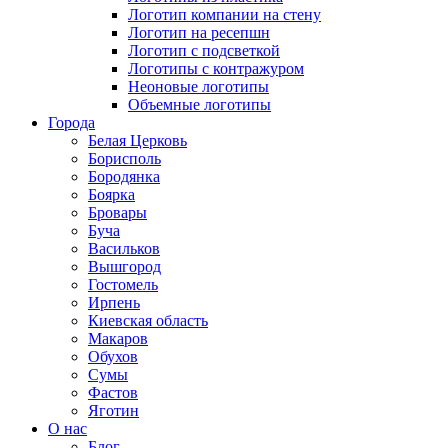
Логотип компании на стену
Логотип на ресепшн
Логотип с подсветкой
Логотипы с контражуром
Неоновые логотипы
Объемные логотипы
Города
Белая Церковь
Борисполь
Бородянка
Боярка
Бровары
Буча
Васильков
Вышгород
Гостомель
Ирпень
Киевская область
Макаров
Обухов
Сумы
Фастов
Яготин
О нас
Блог