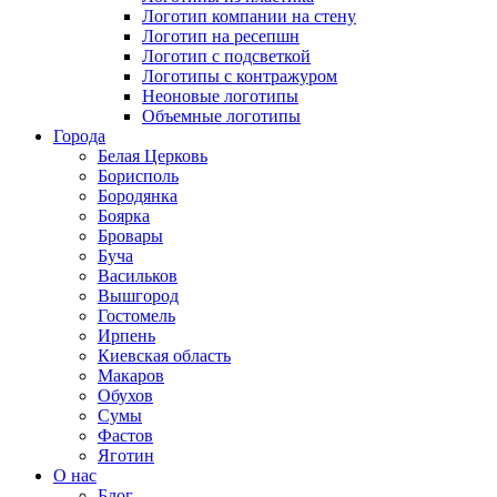
Логотип компании на стену
Логотип на ресепшн
Логотип с подсветкой
Логотипы с контражуром
Неоновые логотипы
Объемные логотипы
Города
Белая Церковь
Борисполь
Бородянка
Боярка
Бровары
Буча
Васильков
Вышгород
Гостомель
Ирпень
Киевская область
Макаров
Обухов
Сумы
Фастов
Яготин
О нас
Блог