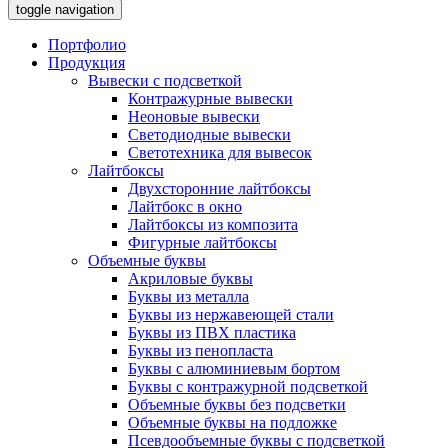
toggle navigation
Портфолио
Продукция
Вывески с подсветкой
Контражурные вывески
Неоновые вывески
Светодиодные вывески
Светотехника для вывесок
Лайтбоксы
Двухсторонние лайтбоксы
Лайтбокс в окно
Лайтбоксы из композита
Фигурные лайтбоксы
Объемные буквы
Акриловые буквы
Буквы из металла
Буквы из нержавеющей стали
Буквы из ПВХ пластика
Буквы из пенопласта
Буквы с алюминиевым бортом
Буквы с контражурной подсветкой
Объемные буквы без подсветки
Объемные буквы на подложке
Псевдообъемные буквы с подсветкой