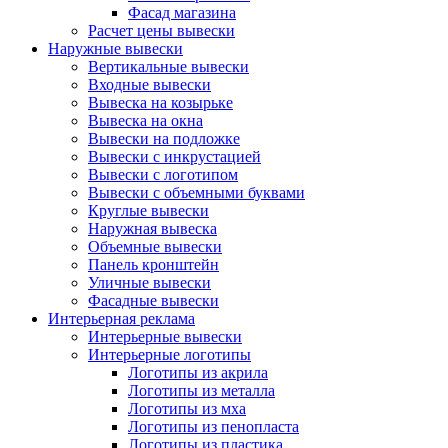
Фасад магазина
Расчет цены вывески
Наружные вывески
Вертикальные вывески
Входные вывески
Вывеска на козырьке
Вывеска на окна
Вывески на подложке
Вывески с инкрустацией
Вывески с логотипом
Вывески с объемными буквами
Круглые вывески
Наружная вывеска
Объемные вывески
Панель кронштейн
Уличные вывески
Фасадные вывески
Интерьерная реклама
Интерьерные вывески
Интерьерные логотипы
Логотипы из акрила
Логотипы из металла
Логотипы из мха
Логотипы из пенопласта
Логотипы из пластика