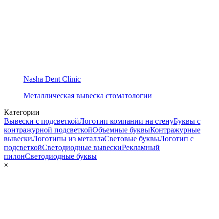
Nasha Dent Clinic
Металлическая вывеска стоматологии
Категории
Вывески с подсветкой
Логотип компании на стену
Буквы с
контражурной подсветкой
Объемные буквы
Контражурные
вывески
Логотипы из металла
Световые буквы
Логотип с
подсветкой
Светодиодные вывески
Рекламный
пилон
Светодиодные буквы
×