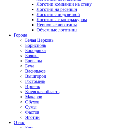
Логотип компании на стену
Логотип на ресепшн
Логотип с подсветкой
Логотипы с контражуром
Неоновые логотипы
Объемные логотипы
Города
Белая Церковь
Борисполь
Бородянка
Боярка
Бровары
Буча
Васильков
Вышгород
Гостомель
Ирпень
Киевская область
Макаров
Обухов
Сумы
Фастов
Яготин
О нас
Блог