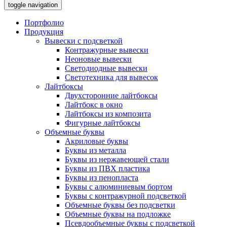
toggle navigation
Портфолио
Продукция
Вывески с подсветкой
Контражурные вывески
Неоновые вывески
Светодиодные вывески
Светотехника для вывесок
Лайтбоксы
Двухсторонние лайтбоксы
Лайтбокс в окно
Лайтбоксы из композита
Фигурные лайтбоксы
Объемные буквы
Акриловые буквы
Буквы из металла
Буквы из нержавеющей стали
Буквы из ПВХ пластика
Буквы из пенопласта
Буквы с алюминиевым бортом
Буквы с контражурной подсветкой
Объемные буквы без подсветки
Объемные буквы на подложке
Псевдообъемные буквы с подсветкой